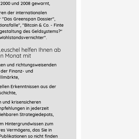
 2000 und 2008 gewarnt,
ren der internationalen
r
"Das Greenspan Dossier",
tionsfalle", "Bitcoin & Co. - Finte
gestaltung des Geldsystems?"
Wohlstandsvernichter".
euschel helfen Ihnen ab
en Monat mit
gen und richtungsweisenden
 der Finanz- und
llmärkte,
llen Erkenntnissen aus der
chichte,
 und krisensicheren
pfehlungen in jederzeit
iehbaren Strategiedepots,
em Hintergrundwissen zum
res Vermögens, das Sie in
ublikationen so nicht finden