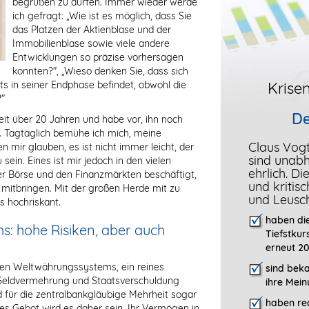
begrüßen zu dürfen. Immer wieder werde
ich gefragt: „Wie ist es möglich, dass Sie
das Platzen der Aktienblase und der
Immobilienblase sowie viele andere
Entwicklungen so präzise vorhersagen
konnten?", „Wieso denken Sie, dass sich
s in seiner Endphase befindet, obwohl die
Krisen
?"
De
it über 20 Jahren und habe vor, ihn noch
n. Tagtäglich bemühe ich mich, meine
Claus Vog
en mir glauben, es ist nicht immer leicht, der
sind unab
sein. Eines ist mir jedoch in den vielen
ehrlich. D
er Börse und den Finanzmärkten beschäftigt,
und kritis
 mitbringen. Mit der großen Herde mit zu
und Leusc
s hochriskant.
haben die
s: hohe Risiken, aber auch
Tiefstkur
erneut 20
nden Weltwährungssystems, ein reines
sind bek
 Geldvermehrung und Staatsverschuldung
ihre Mein
d für die zentralbankgläubige Mehrheit sogar
haben rec
es Gebot wird es daher sein, Ihr Vermögen in