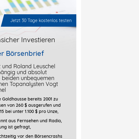
Jetzt 30 Tage kostenlos testen
sicher Investieren
r Börsenbrief
t und Roland Leuschel
hängig und absolut
ie beiden unbequemen
chen Topanalysten Vogt
hel
 Goldhausse bereits 2001 zu
sen von 260 $ ausgerufen und
15 bei unter 1.100 $ pro Unze,
annt aus Fernsehen und Radio,
ung ist gefragt
,
htzeitig vor den Börsencrashs