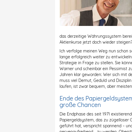
das derzeitige Währungssystem bereit
Aktienkurse jetzt doch wieder steigen
Ich verfolge meinen Weg nun schon se
lange erfolgreich weiter zu entwickel
Strategie in Frage zu stellen. Sie könn
Warner und scheinbar ein Pessimist zu 
Jahren klar geworden: Wer sich mit d
muss viel Demut, Geduld und Disziplin
laufen, ist zwar bequem, aber meisten
Ende des Papiergeldsystem
große Chancen
Die Endphase des seit 1971 existiere
Papiergeldsystem, das zu zügelloser
geführt hat, verspricht spannend – un
nervenaufreibend - zu werden. Oberst