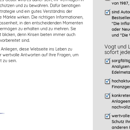
von 1987,
 schützen und zu bewahren. Dafür benötigen
estrategie und ein gutes Verständnis der
sind Auto
ie Märkte wirken. Die richtigen Informationen,
Bestselle
lossenheit, in den entscheidenden Momenten
"
Die Infla
 Vermögen zu erhalten und zu mehren. Sie
oder Neu
ft blicken, denn Krisen bieten immer auch
und "Die 
vorbereitet sind.
Vogt und L
 Anliegen, diese Webseite ins Leben zu
sofort jed
ier wertvolle Antworten auf Ihre Fragen, um
 zu sein.
sorgfälti
Analysen
Edelmeta
hochaktue
Finanzges
konkreten
Anlageem
nachvollz
wertvoll
Schutz Ih
anderen P