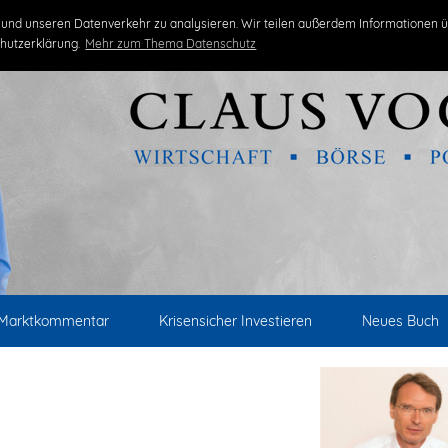
und unseren Datenverkehr zu analysieren. Wir teilen außerdem Informationen ü
hutzerklärung.
Mehr zum Thema Datenschutz
Marktkommentar
Krisensicher Investieren
Neues Buch