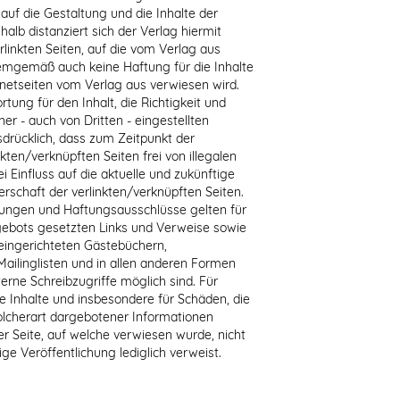
s auf die Gestaltung und die Inhalte der
halb distanziert sich der Verlag hiermit
erlinkten Seiten, auf die vom Verlag aus
demgemäß auch keine Haftung für die Inhalte
rnetseiten vom Verlag aus verwiesen wird.
ung für den Inhalt, die Richtigkeit und
er - auch von Dritten - eingestellten
usdrücklich, dass zum Zeitpunkt der
ten/verknüpften Seiten frei von illegalen
i Einfluss auf die aktuelle und zukünftige
erschaft der verlinkten/verknüpften Seiten.
ungen und Haftungsausschlüsse gelten für
ngebots gesetzten Links und Verweise sowie
eingerichteten Gästebüchern,
Mailinglisten und in allen anderen Formen
erne Schreibzugriffe möglich sind. Für
ige Inhalte und insbesondere für Schäden, die
lcherart dargebotener Informationen
der Seite, auf welche verwiesen wurde, nicht
lige Veröffentlichung lediglich verweist.