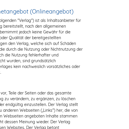
netangebot (Onlineangebot)
lgenden "Verlag") ist als Inhaltsanbieter für
ng bereitstellt, nach den allgemeinen
übernimmt jedoch keine Gewähr für die
 oder Qualität der bereitgestellten
gen den Verlag, welche sich auf Schäden
, die durch die Nutzung oder Nichtnutzung der
h die Nutzung fehlerhafter und
cht wurden, sind grundsätzlich
rlages kein nachweislich vorsätzliches oder
.
 vor, Teile der Seiten oder das gesamte
 zu verändern, zu ergänzen, zu löschen
r endgültig einzustellen. Der Verlag stellt
u anderen Webseiten („Links") her, die von
esen Webseiten angeboten Inhalte stammen
cht dessen Meinung wieder. Der Verlag
esen Websites. Der Verlag betont