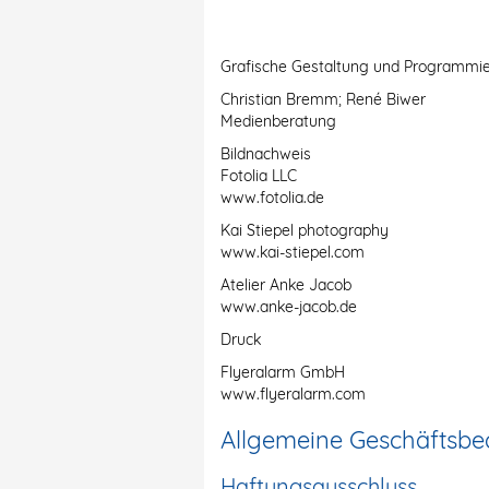
Grafische Gestaltung und Programmi
Christian Bremm; René Biwer
Medienberatung
Bildnachweis
Fotolia LLC
www.fotolia.de
Kai Stiepel photography
www.kai-stiepel.com
Atelier Anke Jacob
www.anke-jacob.de
Druck
Flyeralarm GmbH
www.flyeralarm.com
Allgemeine Geschäftsb
Haftungsausschluss