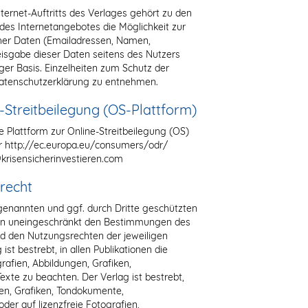
ernet-Auftritts des Verlages gehört zu den
 des Internetangebotes die Möglichkeit zur
cher Daten (Emailadressen, Namen,
reisgabe dieser Daten seitens des Nutzers
liger Basis. Einzelheiten zum Schutz der
atenschutzerklärung zu entnehmen.
-Streitbeilegung (OS-Plattform)
e Plattform zur Online-Streitbeilegung (OS)
ter http://ec.europa.eu/consumers/odr/
krisensicherinvestieren.com
recht
 genannten und ggf. durch Dritte geschützten
en uneingeschränkt den Bestimmungen des
nd den Nutzungsrechten der jeweiligen
st bestrebt, in allen Publikationen die
afien, Abbildungen, Grafiken,
te zu beachten. Der Verlag ist bestrebt,
gen, Grafiken, Tondokumente,
er auf lizenzfreie Fotografien,