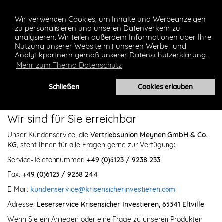
Wir verwenden Cookies, um Inhalte und Werbeanzeigen
zu personalisieren und unseren Datenverkehr zu
analysieren. Wir teilen außerdem Informationen über Ihre
Nutzung unserer Website mit unseren Werbe- und
Analytikpartnern gemäß unserer Datenschutzerklärung.
Mehr zum Thema Datenschutz
Toggl
Schließen
Cookies erlauben
navig
Wir sind für Sie erreichbar
Unser Kundenservice, die
Vertriebsunion Meynen GmbH & Co.
KG,
steht Ihnen für alle Fragen gerne zur Verfügung:
Service-Telefonnummer:
+49 (0)6123 / 9238 233
Fax:
+49 (0)6123 / 9238 244
E-Mail:
kundenservice@krisensicherinvestieren.com
Adresse:
Leserservice Krisensicher Investieren, 65341 Eltville
Wenn Sie ein Anliegen oder eine Frage zu unseren Produkten