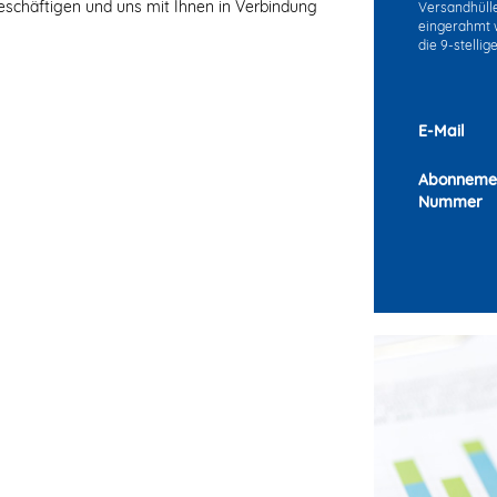
eschäftigen und uns mit Ihnen in Verbindung
Versandhülle 
eingerahmt w
die 9-stelli
E-Mail
Abonneme
Nummer