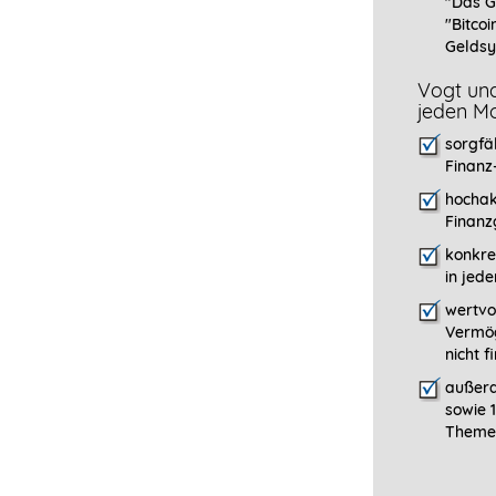
"Das G
"Bitcoi
Geldsy
Vogt und
jeden Mo
sorgfä
Finanz
hochak
Finanz
konkre
in jed
wertvo
Vermög
nicht 
außerd
sowie 
Themen