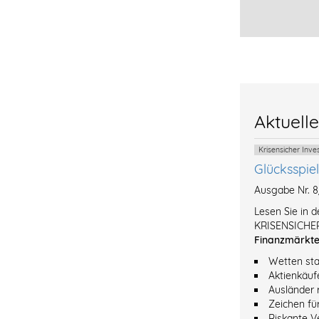
Aktuell
Krisensicher Inv
Glücksspie
Ausgabe Nr. 
Lesen Sie in 
KRISENSICHER
Finanzmärkt
Wetten sta
Aktienkäuf
Ausländer 
Zeichen fü
Riskante V