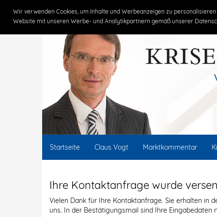
Claus Vogt
Wir verwenden Cookies, um Inhalte und Werbeanzeigen zu personalisieren 
Website mit unseren Werbe- und Analytikpartnern gemäß unserer Datensc
Startseite
Claus Vogt
Marktkommentar
K
Ihre Kontaktanfrage wurde verse
Vielen Dank für Ihre Kontaktanfrage. Sie erhalten in
uns. In der Bestätigungsmail sind Ihre Eingabedaten n