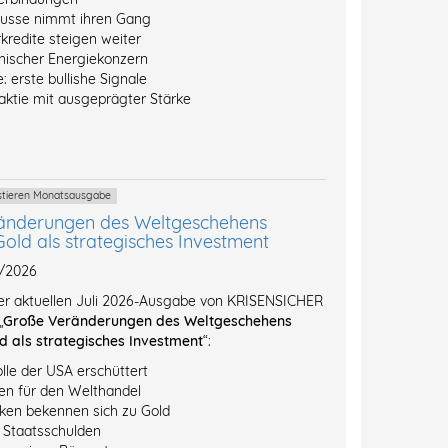
ausse nimmt ihren Gang
kredite steigen weiter
inischer Energiekonzern
: erste bullishe Signale
ktie mit ausgeprägter Stärke
estieren Monatsausgabe
änderungen des Weltgeschehens
Gold als strategisches Investment
7/2026
der aktuellen Juli 2026-Ausgabe von KRISENSICHER
„
Große Veränderungen des Weltgeschehens
d als strategisches Investment
“:
lle der USA erschüttert
n für den Welthandel
ken bekennen sich zu Gold
l Staatsschulden