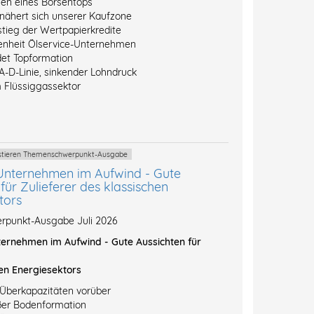
hen eines Börsentops
 nähert sich unserer Kaufzone
stieg der Wertpapierkredite
enheit Ölservice-Unternehmen
et Topformation
A-D-Linie, sinkender Lohndruck
 Flüssiggassektor
vestieren Themenschwerpunkt-Ausgabe
Unternehmen im Aufwind - Gute
für Zulieferer des klassischen
tors
punkt-Ausgabe Juli 2026
ernehmen im Aufwind - Gute Aussichten für
en Energiesektors
-Überkapazitäten vorüber
ßer Bodenformation