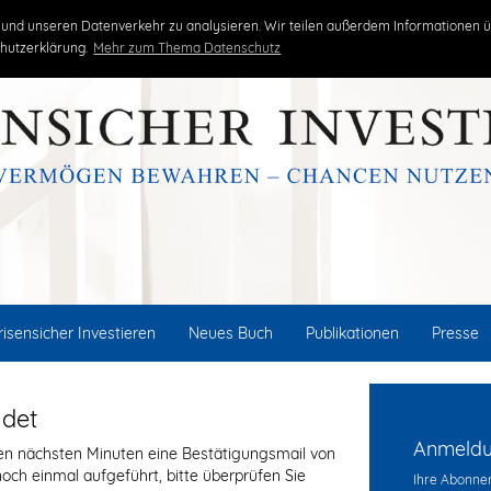
kritisch
unabhängig
erfolgreich
und unseren Datenverkehr zu analysieren. Wir teilen außerdem Informationen ü
hutzerklärung.
Mehr zum Thema Datenschutz
risensicher Investieren
Neues Buch
Publikationen
Presse
ndet
Anmeldun
 den nächsten Minuten eine Bestätigungsmail von
och einmal aufgeführt, bitte überprüfen Sie
Ihre Abonnem