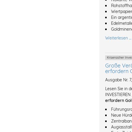
Rohstoffh
Wertpapier
Ein argent
Edelmetalle
Goldminena
Weiterlesen …
Krisensicher Inv
Große Ver
erfordern 
Ausgabe Nr. 
Lesen Sie in 
INVESTIEREN 
erfordern Gol
Führungsro
Neue Hürde
Zentralban
Augiasstal