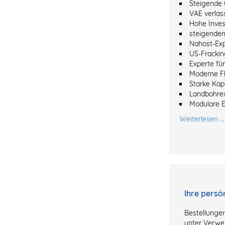
Steigende 
VAE verlas
Hohe Inves
steigenden
Nahost-Ex
US-Frackin
Experte fü
Moderne Fl
Starke Kapi
Landbohre
Modulare 
Weiterlesen …
Ihre persö
Bestellungen
unter Verwe