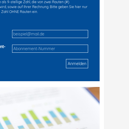
als 9-stellige Zahl, die von zwei Rauten (#)
ird, sowie auf Ihrer Rechnung. Bitte geben Sie hier nur
ge Zahl OHNE Rauten ein.
nt-
Anmelden