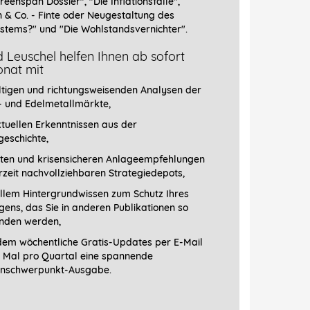
reenspan Dossier", "
Die Inflationsfalle",
n & Co. - Finte oder Neugestaltung des
stems?" und "Die Wohlstandsvernichter".
 Leuschel helfen Ihnen ab sofort
nat mit
ltigen und richtungsweisenden Analysen der
- und Edelmetallmärkte,
tuellen Erkenntnissen aus der
geschichte,
ten und krisensicheren Anlageempfehlungen
erzeit nachvollziehbaren Strategiedepots,
llem Hintergrundwissen zum Schutz Ihres
ens, das Sie in anderen Publikationen so
finden werden,
em wöchentliche Gratis-Updates per E-Mail
1 Mal pro Quartal eine spannende
schwerpunkt-­Ausgabe.