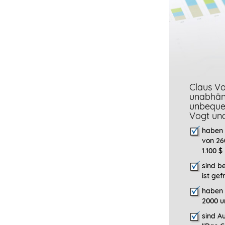
Claus Vo
unabhäng
unbeque
Vogt un
haben 
von 26
1.100 $
sind b
ist gef
haben 
2000 u
sind Au