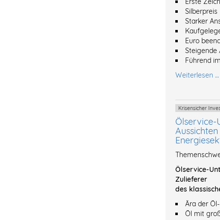
Erste Zeic
Silberpreis
Starker An
Kaufgeleg
Euro beend
Steigende 
Führend im
Weiterlesen …
Krisensicher In
Ölservice-
Aussichten 
Energiesek
Themenschwer
Ölservice-Unt
Zulieferer
des klassisch
Ära der Öl
Öl mit gro