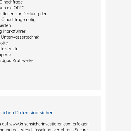
Ölnachfrage
sen die OPEC
titionen zur Deckung der
 Ölnachfrage nötig
perten
g Marktführer
r Unterwassertechnik
otte
talstruktur
xperte
Erdgas-Kraftwerke
nlichen Daten sind sicher
 auf www.krisensicherinvestieren.com erfolgen
ndung des Verschlüsselungsverfahrens Secure