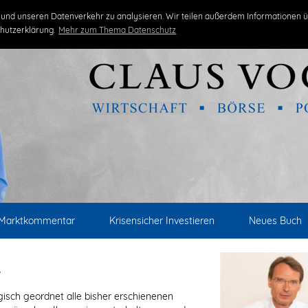
und unseren Datenverkehr zu analysieren. Wir teilen außerdem Informationen ü
hutzerklärung.
Mehr zum Thema Datenschutz
Marktkommentar
Krisensicher Investieren
Neues Buch
v
gisch geordnet alle bisher erschienenen