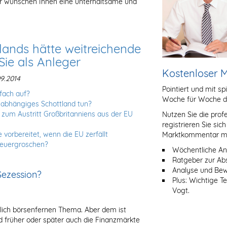
r wünschen Ihnen eine unterhaltsame und
lands hätte weitreichende
e als Anleger
Kostenloser
9.2014
Pointiert und mit sp
nfach auf?
Woche für Woche d
nabhängiges Schottland tun?
zum Austritt Großbritanniens aus der EU
Nutzen Sie die prof
registrieren Sie sic
e vorbereitet, wenn die EU zerfällt
Marktkommentar mit
teuergroschen?
Wöchentliche An
Ratgeber zur Ab
Analyse und Bewe
Sezession?
Plus: Wichtige T
Vogt.
lich börsenfernen Thema. Aber dem ist
d früher oder später auch die Finanzmärkte