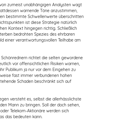
 von zumeist unabhängigen Analysten wagt
stattdessen warnende Töne anzustimmen,
ten bestimmte Schwellenwerte überschritten
chtspunkten ist diese Strategie natürlich
hen Kontext hingegen richtig. Schließlich
ssterben bedrohten Spezies des ehrbaren
ild einer verantwortungsvollen Teilhabe am
 Schönrednern richtet die selten gewordene
utlich vor offensichtlichen Risiken warnen,
hr Publikum ja nur vor dem Eingehen zu
rweise fast immer verbundenen hohen
stehende Schaden beschränkt sich auf
en versteht es, selbst die allerhässlichste
den Mann zu bringen. Soll der doch sehen,
 oder Telekom-Aktionäre werden sich
was das bedeuten kann.