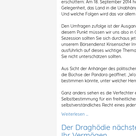
erschüttern: Am 18. September 2014 ha
Gelegenheit, das Land in die Unabhängi
Und welche Folgen wird das vor allem 
Den Umfragen zufolge ist der Ausgang
diesem Punkt müssen wir uns also in 
Sezession sollten Sie sich durchaus j
unserem Börsendienst Krisensicher In
ausführlich auf dieses wichtige The
Sie nicht unterschätzen sollten.
Aus Sicht der Anhänger des politisch
die Büchse der Pandora geöffnet: „Wo
bestimmen könnte, unter welcher Her
Ganz anders sehen es die Verfechter e
Selbstbestimmung für ein freiheitliches
selbstverständliches Recht eines jeden
Weiterlesen …
Der Draghödie nächster 
Ihr Vermögen