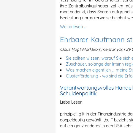
Verzinsung für ihr Geld erhalten, sond
ihre Zentralbankguthaben zahlen müsse
man bedenkt, dass Sparen aufgrund se
Bedeutung normalerweise belohnt we
Weiterlesen …
Ehrbarer Kaufmann st
Claus Vogt Marktkommentar vom 29.0
Sie sollten wissen, worauf Sie sich 
Zuschauer, solange der Irrsinn reg
Was machen eigentlich ... meine S
Clusterförderung - wo sind die Erfo
Verantwortungsvolles Handeln
Schuldenpolitik
Liebe Leser,
prinzipiell gilt in der Finanzindustrie d
doppeldeutig gewählt: „bull“ bezieht si
auf ein ganz anderes in den USA sehr 