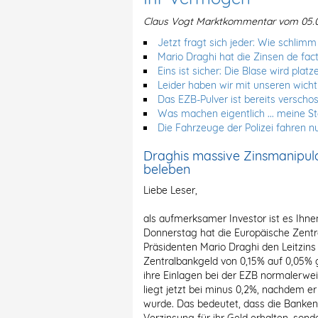
Claus Vogt Marktkommentar vom 05.0
Jetzt fragt sich jeder: Wie schlimm
Mario Draghi hat die Zinsen de fac
Eins ist sicher: Die Blase wird platz
Leider haben wir mit unseren wich
Das EZB-Pulver ist bereits verscho
Was machen eigentlich ... meine S
Die Fahrzeuge der Polizei fahren nu
Draghis massive Zinsmanipula
beleben
Liebe Leser,
als aufmerksamer Investor ist es Ihn
Donnerstag hat die Europäische Zentr
Präsidenten Mario Draghi den Leitzin
Zentralbankgeld von 0,15% auf 0,05% 
ihre Einlagen bei der EZB normalerwei
liegt jetzt bei minus 0,2%, nachdem er
wurde. Das bedeutet, dass die Banken 