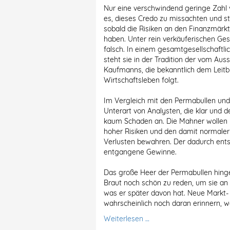
Nur eine verschwindend geringe Zahl
es, dieses Credo zu missachten und 
sobald die Risiken an den Finanzmärk
haben. Unter rein verkäuferischen Gesi
falsch. In einem gesamtgesellschaftlic
steht sie in der Tradition der vom Au
Kaufmanns, die bekanntlich dem Leitb
Wirtschaftsleben folgt.
Im Vergleich mit den Permabullen und
Unterart von Analysten, die klar und de
kaum Schaden an. Die Mahner wollen i
hoher Risiken und den damit normale
Verlusten bewahren. Der dadurch ent
entgangene Gewinne.
Das große Heer der Permabullen hingeg
Braut noch schön zu reden, um sie an 
was er später davon hat. Neue Markt-
wahrscheinlich noch daran erinnern, 
Weiterlesen …