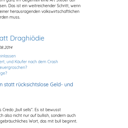
ern ganz im Gegenteil eine Art Steuer auf
n. Das ist ein weitreichender Schritt, wenn
iner herausragenden volkswirtschaftlichen
rden muss.
att Draghiödie
8.2014
einlassen
iert, und Käufer nach dem Crash
teuergroschen?
lge?
 statt rücksichtslose Geld- und
as Credo „bull sells“. Es ist bewusst
ch also nicht nur auf bullish, sondern auch
gebräuchliches Wort, das mit bull beginnt.