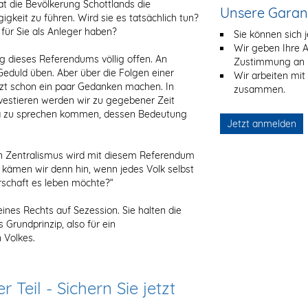
t die Bevölkerung Schottlands die
Unsere Garan
gkeit zu führen. Wird sie es tatsächlich tun?
für Sie als Anleger haben?
Sie können sich 
Wir geben Ihre 
 dieses Referendums völlig offen. An
Zustimmung an Dr
Geduld üben. Aber über die Folgen einer
Wir arbeiten mit
etzt schon ein paar Gedanken machen. In
zusammen.
vestieren werden wir zu gegebener Zeit
ma zu sprechen kommen, dessen Bedeutung
Jetzt anmelden
en Zentralismus wird mit diesem Referendum
 kämen wir denn hin, wenn jedes Volk selbst
rschaft es leben möchte?“
ines Rechts auf Sezession. Sie halten die
 Grundprinzip, also für ein
 Volkes.
Teil - Sichern Sie jetzt