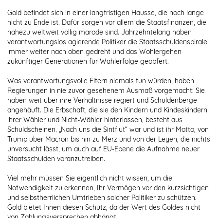
Gold befindet sich in einer langfristigen Hausse, die noch lange
nicht zu Ende ist. Dafür sorgen vor allem die Staatsfinanzen, die
nahezu weltweit völlig marode sind. Jahrzehntelang haben
verantwortungslos agierende Politiker die Staatsschuldenspirale
immer weiter nach oben gedreht und das Wohlergehen
zukünftiger Generationen für Wahlerfolge geopfert.
Was verantwortungsvolle Eltern niemals tun würden, haben
Regierungen in nie zuvor gesehenem Ausmaß vorgemacht: Sie
haben weit über ihre Verhältnisse regiert und Schuldenberge
angehäuft. Die Erbschaft, die sie den Kindern und Kindeskindern
ihrer Wähler und Nicht-Wähler hinterlassen, besteht aus
Schuldscheinen. „Nach uns die Sintflut“ war und ist ihr Motto, von
Trump über Macron bis hin zu Merz und von der Leyen, die nichts
unversucht lässt, um auch auf EU-Ebene die Aufnahme neuer
Staatsschulden voranzutreiben.
Viel mehr müssen Sie eigentlich nicht wissen, um die
Notwendigkeit zu erkennen, Ihr Vermögen vor den kurzsichtigen
und selbstherrlichen Umtrieben solcher Politiker zu schützen.
Gold bietet Ihnen diesen Schutz, da der Wert des Goldes nicht
von Zahlungsversprechen abhängt.