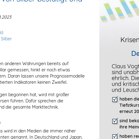
1.2023
ld
Krisen
 Silber
De
chen anderen Währungen bereits auf
Claus Vog
llar gemessen, hinkt er noch etwas
sind unab
ndern. Daran lassen unsere Prognosemodelle
ehrlich. D
ntierten Indikatoren keinen Zweifel.
und kritis
und Leusc
agen begonnen hat, wird mit großer
haben die
rsen führen. Dafür sprechen die
Tiefstkur
d die gesamte Markttechnik.
erneut 20
sind bek
n
ihre Mein
gs wird in den Medien die immer näher
haben rec
nten genannt. In Deutschland und Japan,