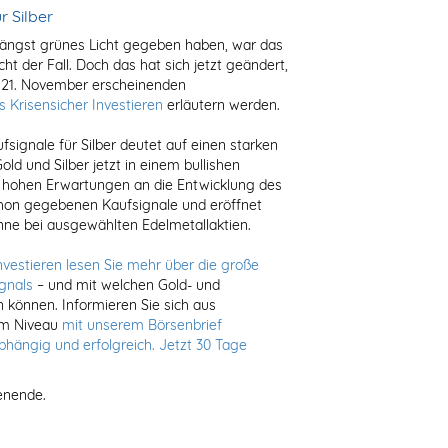
r Silber
längst grünes Licht gegeben haben, war das
icht der Fall. Doch das hat sich jetzt geändert,
n 21. November erscheinenden
 Krisensicher Investieren
erläutern werden.
signale für Silber deutet auf einen starken
old und Silber jetzt in einem bullishen
e hohen Erwartungen an die Entwicklung des
schon gegebenen Kaufsignale und eröffnet
ne bei ausgewählten Edelmetallaktien.
nvestieren lesen Sie mehr über die große
gnals
– und mit welchen Gold- und
n können. Informieren Sie sich aus
em Niveau
mit unserem Börsenbrief
nabhängig und erfolgreich. Jetzt 30 Tage
enende.