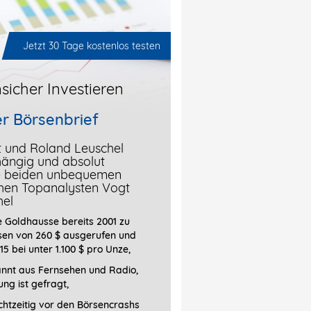
Jetzt 30 Tage kostenlos testen
sicher Investieren
r Börsenbrief
t und Roland Leuschel
hängig und absolut
ie beiden unbequemen
chen Topanalysten Vogt
hel
 Goldhausse bereits 2001 zu
sen von 260 $ ausgerufen und
15 bei unter 1.100 $ pro Unze,
annt aus Fernsehen und Radio,
ung ist gefragt
,
htzeitig vor den Börsencrashs