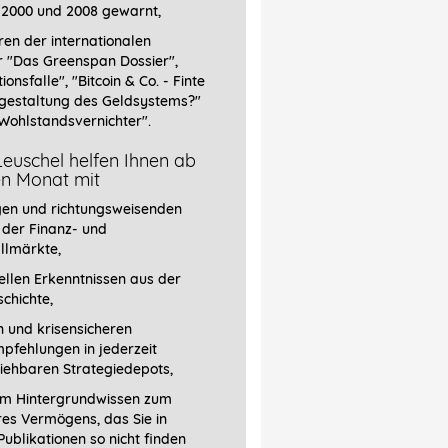
 2000 und 2008 gewarnt,
ren der internationalen
r
"Das Greenspan Dossier",
tionsfalle", "Bitcoin & Co. - Finte
gestaltung des Geldsystems?"
Wohlstandsvernichter".
euschel helfen Ihnen ab
en Monat mit
gen und richtungsweisenden
 der Finanz- und
llmärkte,
llen Erkenntnissen aus der
chichte,
 und krisensicheren
pfehlungen in jederzeit
iehbaren Strategiedepots,
em Hintergrundwissen zum
res Vermögens, das Sie in
ublikationen so nicht finden