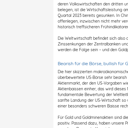
deren Volkswirtschaften den dritten u
belegen, ist die Wirtschaftsleistung 
Quartal 2023 bereits gesunken. In Chi
offenlegen, inzwischen nicht mehr verö
historisch treffsicheren Frühindikator
Die Weltwirtschaft befindet sich als
Zinssenkungen der Zentralbanken und 
werden die Folge sein – und den Goldp
Bearish für die Börse, bullish für 
Die hier skizzierten makroökonomisc
überbewertete US-Börse sehr bearish 
Aktienmarkt, der den US-Vorgaben wi
Aktienbaissen einher, das wird dieses 
fundamentale Bewertung der Weltleitb
sanfte Landung der US-Wirtschaft so w
einer besonders schweren Baisse rechn
Für Gold und Goldminenaktien sind 
positiv. Passend dazu, haben unsere 