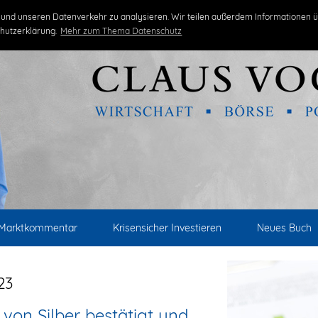
und unseren Datenverkehr zu analysieren. Wir teilen außerdem Informationen ü
hutzerklärung.
Mehr zum Thema Datenschutz
Marktkommentar
Krisensicher Investieren
Neues Buch
23
 von Silber bestätigt und