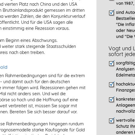
von 1987,
nd vierten Platz nach China und den USA
am Bruttoinlandsprodukt gemessen im dritten
sind Auto
na werden Zahlen, die den Konjunkturverlauf
Bestselle
ffentlicht. Und für die USA sagen alle
"
Die Infla
en einstimmig eine Rezession voraus.
oder Neu
und "Die 
o am Beginn eines Abschwungs.
weiter stark steigende Staatsschulden
Vogt und L
reis nach oben treiben.
sofort jed
sorgfälti
Gold
Analysen
Edelmeta
hen Rahmenbedingungen sind für die extrem
– und damit auch für den deutschen
hochaktue
e immer folgen wird. Rezessionen gehen mit
Finanzges
Mal nicht anders sein. Und weil die
konkreten
örse so hoch und die Hoffnung auf eine
Anlageem
eit verbreitet ist, müssen Sie sogar mit
nachvollz
en. Bereiten Sie sich besser darauf vor.
wertvoll
diese Rahmenbedingungen hingegen rundum
Schutz Ih
Prognosemodelle starke Kaufsignale für Gold
anderen P