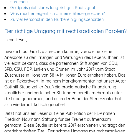
sprechen
Goldpreis gibt klares langfristiges Kaufsignal
Was machen eigentlich ... meine Steuergroschen?
Zu viel Personal in den Flurbereinigungsbehörden
Der richtige Umgang mit rechtsradikalen Parolen?
Liebe Leser,
bevor ich auf Gold zu sprechen komme, vorab eine kleine
Anekdote zu den Irrungen und Wirrungen des Lebens. Ihnen ist
vielleicht bekannt, dass die parteinahen Stiftungen von CDU,
SPD, CSU, FDP, Linken und Grünen im Jahr 2017 vom Staat
Zuschüsse in Höhe von 581,4 Millionen Euro erhalten haben. Das
ist ein Rekordwert. In meinem Marktkommentar hat unser Autor
Gotthilf Steuerzahler (s.u.) die problematische Finanzierung
staatlicher und parteinaher Stiftungen bereits mehrmals unter
die Lupe genommen, und auch der Bund der Steuerzahler hat
sich wiederholt kritisch geäußert.
Jetzt hat uns ein Leser auf eine Publikation der FDP nahen
Friedrich-Naumann-Stiftung für die Freiheit aufmerksam
gemacht. Diese Studie ist bereits 2017 erschienen und trägt den
oberlehrerhaften Titel „Der richtige Umgang mit rechtsradikalen