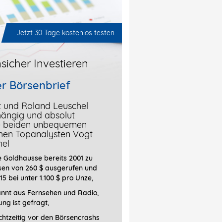
Jetzt 30 Tage kostenlos testen
sicher Investieren
r Börsenbrief
t und Roland Leuschel
hängig und absolut
ie beiden unbequemen
chen Topanalysten Vogt
hel
 Goldhausse bereits 2001 zu
sen von 260 $ ausgerufen und
15 bei unter 1.100 $ pro Unze,
annt aus Fernsehen und Radio,
ung ist gefragt
,
htzeitig vor den Börsencrashs