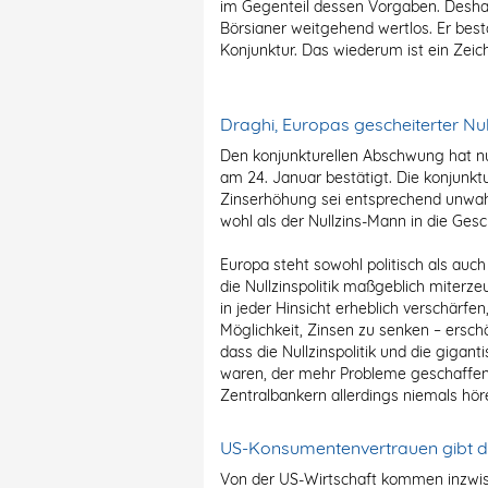
im Gegenteil dessen Vorgaben. Deshalb
Börsianer weitgehend wertlos. Er bestä
Konjunktur. Das wiederum ist ein Zeic
Draghi, Europas gescheiterter Nu
Den konjunkturellen Abschwung hat nu
am 24. Januar bestätigt. Die konjunk
Zinserhöhung sei entsprechend unwah
wohl als der Nullzins-Mann in die Ge
Europa steht sowohl politisch als au
die Nullzinspolitik maßgeblich miterze
in jeder Hinsicht erheblich verschärfen
Möglichkeit, Zinsen zu senken – ersch
dass die Nullzinspolitik und die gigan
waren, der mehr Probleme geschaffen 
Zentralbankern allerdings niemals höre
US-Konsumentenvertrauen gibt d
Von der US-Wirtschaft kommen inzwisc