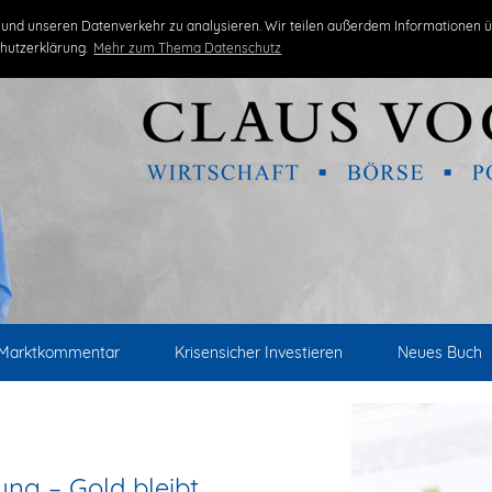
und unseren Datenverkehr zu analysieren. Wir teilen außerdem Informationen ü
hutzerklärung.
Mehr zum Thema Datenschutz
Marktkommentar
Krisensicher Investieren
Neues Buch
ng – Gold bleibt