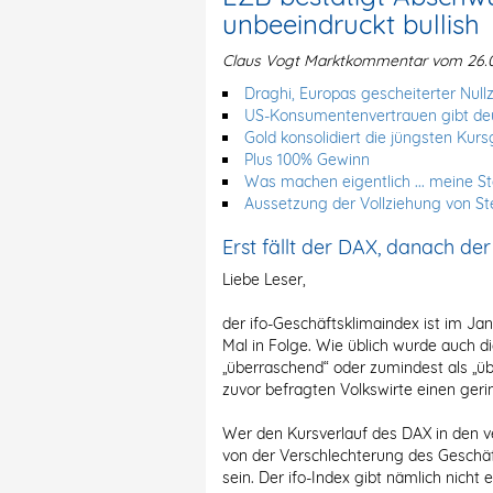
unbeeindruckt bullish
Claus Vogt Marktkommentar vom 26.0
Draghi, Europas gescheiterter Nul
US-Konsumentenvertrauen gibt deu
Gold konsolidiert die jüngsten Kur
Plus 100% Gewinn
Was machen eigentlich ... meine S
Aussetzung der Vollziehung von S
Erst fällt der DAX, danach de
Liebe Leser,
der ifo-Geschäftsklimaindex ist im Ja
Mal in Folge. Wie üblich wurde auch d
„überraschend“ oder zumindest als „üb
zuvor befragten Volkswirte einen geri
Wer den Kursverlauf des DAX in den v
von der Verschlechterung des Geschäf
sein. Der ifo-Index gibt nämlich nicht