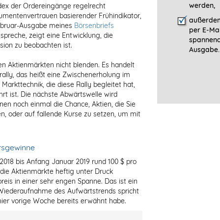
werden,
ndex der Ordereingänge regelrecht
umentenvertrauen basierender Frühindikator,
außerdem
Februar-Ausgabe meines
Börsenbriefs
per E-Mai
spreche, zeigt eine Entwicklung, die
spannen
sion zu beobachten ist.
Ausgabe.
en Aktienmärkten nicht blenden. Es handelt
rally, das heißt eine Zwischenerholung im
arkttechnik, die diese Rally begleitet hat,
rt ist. Die nächste Abwärtswelle wird
hnen noch einmal die Chance, Aktien, die Sie
fen, oder auf fallende Kurse zu setzen, um mit
ursgewinne
2018 bis Anfang Januar 2019 rund 100 $ pro
die Aktienmärkte heftig unter Druck
preis in einer sehr engen Spanne. Das ist ein
e Wiederaufnahme des Aufwärtstrends spricht
 hier vorige Woche bereits erwähnt habe.