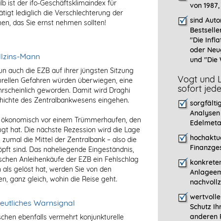
 ist der ifo-Geschäftsklimaindex für
von 1987,
tigt lediglich die Verschlechterung der
sind Auto
hen, das Sie ernst nehmen sollten!
Bestselle
"
Die Infla
oder Neu
llzins-Mann
und "Die 
n auch die EZB auf ihrer jüngsten Sitzung
Vogt und L
turellen Gefahren würden überwiegen, eine
sofort jed
rscheinlich geworden. Damit wird Draghi
schichte des Zentralbankwesens eingehen.
sorgfälti
Analysen
ch ökonomisch vor einem Trümmerhaufen, den
Edelmeta
ugt hat. Die nächste Rezession wird die Lage
hochaktue
, zumal die Mittel der Zentralbank – also die
Finanzges
öpft sind. Das naheliegende Eingeständnis,
tischen Anleihenkäufe der EZB ein Fehlschlag
konkreten
als gelöst hat, werden Sie von den
Anlageem
n, ganz gleich, wohin die Reise geht.
nachvollz
wertvoll
eutliches Warnsignal
Schutz Ih
anderen P
hen ebenfalls vermehrt konjunkturelle