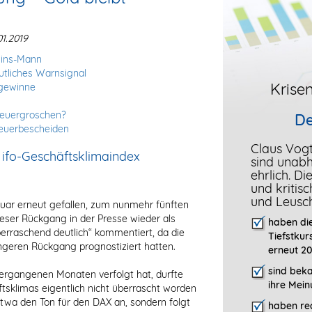
1.2019
lzins-Mann
tliches Warnsignal
Krisen
sgewinne
teuergroschen?
De
teuerbescheiden
Claus Vog
r ifo-Geschäftsklimaindex
sind unab
ehrlich. D
und kritis
und Leusc
nuar erneut gefallen, zum nunmehr fünften
ieser Rückgang in der Presse wieder als
haben die
erraschend deutlich“ kommentiert, da die
Tiefstkur
ngeren Rückgang prognostiziert hatten.
erneut 20
sind bek
ergangenen Monaten verfolgt hat, durfte
ihre Mein
tsklimas eigentlich nicht überrascht worden
 etwa den Ton für den DAX an, sondern folgt
haben rec