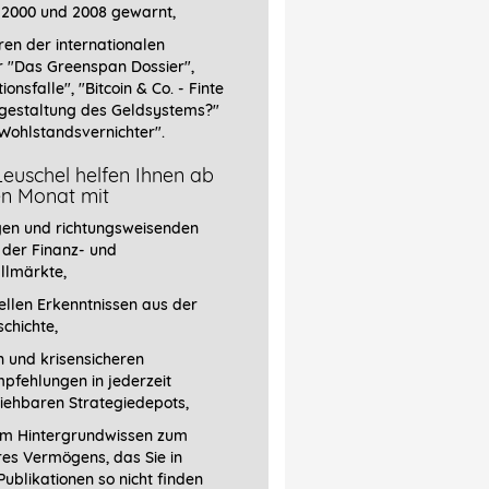
 2000 und 2008 gewarnt,
ren der internationalen
r
"Das Greenspan Dossier",
tionsfalle", "Bitcoin & Co. - Finte
gestaltung des Geldsystems?"
Wohlstandsvernichter".
euschel helfen Ihnen ab
en Monat mit
gen und richtungsweisenden
 der Finanz- und
llmärkte,
llen Erkenntnissen aus der
chichte,
 und krisensicheren
pfehlungen in jederzeit
iehbaren Strategiedepots,
em Hintergrundwissen zum
res Vermögens, das Sie in
ublikationen so nicht finden