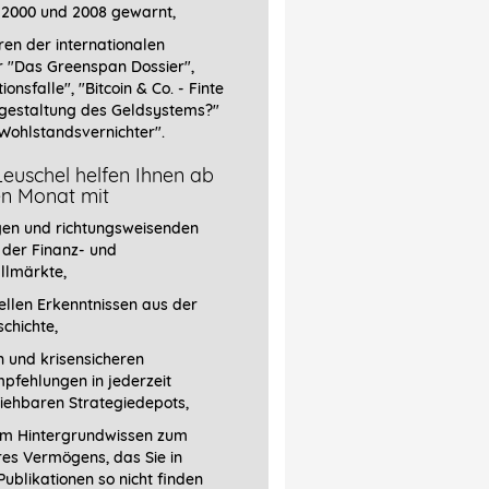
 2000 und 2008 gewarnt,
ren der internationalen
r
"Das Greenspan Dossier",
tionsfalle", "Bitcoin & Co. - Finte
gestaltung des Geldsystems?"
Wohlstandsvernichter".
euschel helfen Ihnen ab
en Monat mit
gen und richtungsweisenden
 der Finanz- und
llmärkte,
llen Erkenntnissen aus der
chichte,
 und krisensicheren
pfehlungen in jederzeit
iehbaren Strategiedepots,
em Hintergrundwissen zum
res Vermögens, das Sie in
ublikationen so nicht finden