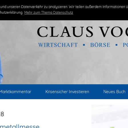
und unseren Datenverkehr zu analysieren. Wir teilen außerdem Informationen ü
hutzerklärung.
Mehr zum Thema Datenschutz
Marktkommentar
Krisensicher Investieren
Neues Buch
18
lmetallmesse