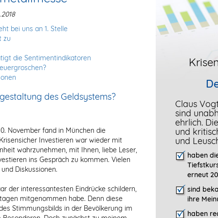
.2018
ht bei uns an 1. Stelle
t zu
tigt die Sentimentindikatoren
Krisen
teuergroschen?
tionen
De
eugestaltung des Geldsystems?
Claus Vog
sind unab
ehrlich. D
10. November fand in München die
und kritis
und Leusc
Krisensicher Investieren war wieder mit
nheit wahrzunehmen, mit Ihnen, liebe Leser,
haben die
nvestieren ins Gespräch zu kommen. Vielen
Tiefstkur
 und Diskussionen.
erneut 20
r der interessantesten Eindrücke schildern,
sind bek
gstagen mitgenommen habe. Denn diese
ihre Mein
 des Stimmungsbilds in der Bevölkerung im
haben rec