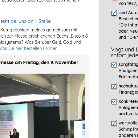
im Besonderen. Doch zunächst zu meinem
von 1987,
sind Auto
Bestselle
eht bei uns an 1. Stelle
"
Die Infla
aar Kerngedanken meines gemeinsam mit
oder Neu
lich zur Messe erschienenen Buchs „Bitcoin &
und "Die 
eldsystems? Was Sie über Geld, Gold und
das Sie hier bestellen können.
Vogt und L
sofort jed
lmesse am Freitag, den 9. November
sorgfälti
Analysen
Edelmeta
hochaktue
Finanzges
konkreten
Anlageem
nachvollz
wertvoll
Schutz Ih
anderen P