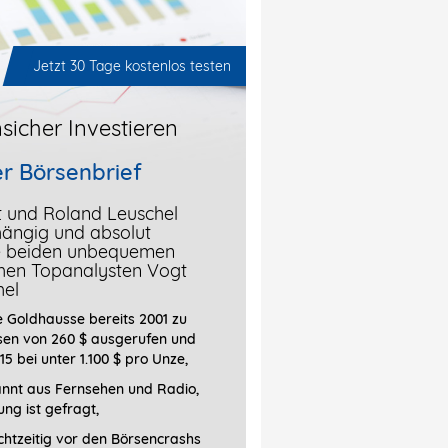
Jetzt 30 Tage kostenlos testen
sicher Investieren
r Börsenbrief
t und Roland Leuschel
hängig und absolut
ie beiden unbequemen
chen Topanalysten Vogt
hel
 Goldhausse bereits 2001 zu
sen von 260 $ ausgerufen und
15 bei unter 1.100 $ pro Unze,
annt aus Fernsehen und Radio,
ung ist gefragt
,
htzeitig vor den Börsencrashs