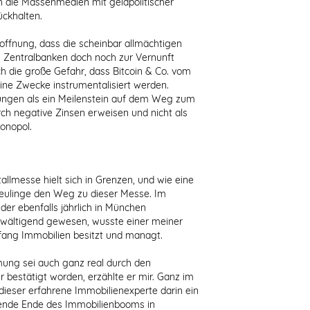
 die Massenmedien mit geldpolitischer
ückhalten.
ffnung, dass die scheinbar allmächtigen
 Zentralbanken doch noch zur Vernunft
h die große Gefahr, dass Bitcoin & Co. vom
ine Zwecke instrumentalisiert werden.
rungen als ein Meilenstein auf dem Weg zum
ch negative Zinsen erweisen und nicht als
onopol.
llmesse hielt sich in Grenzen, und wie eine
eulinge den Weg zu dieser Messe. Im
der ebenfalls jährlich in München
wältigend gewesen, wusste einer meiner
fang Immobilien besitzt und managt.
ung sei auch ganz real durch den
estätigt worden, erzählte er mir. Ganz im
 dieser erfahrene Immobilienexperte darin ein
hende Ende des Immobilienbooms in