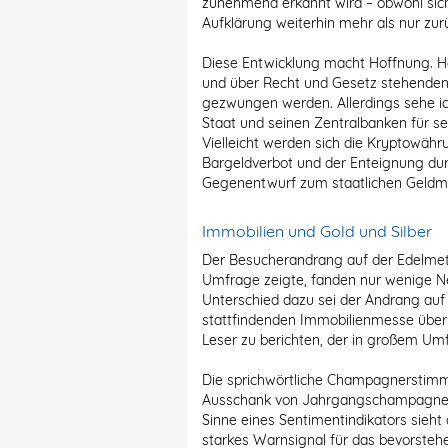
zunehmend erkannt wird – obwohl sich
Aufklärung weiterhin mehr als nur zur
Diese Entwicklung macht Hoffnung. Ho
und über Recht und Gesetz stehenden
gezwungen werden. Allerdings sehe ic
Staat und seinen Zentralbanken für se
Vielleicht werden sich die Kryptowäh
Bargeldverbot und der Enteignung dur
Gegenentwurf zum staatlichen Geldm
Immobilien und Gold und Silber
Der Besucherandrang auf der Edelmeta
Umfrage zeigte, fanden nur wenige N
Unterschied dazu sei der Andrang auf 
stattfindenden Immobilienmesse über
Leser zu berichten, der in großem Um
Die sprichwörtliche Champagnerstimm
Ausschank von Jahrgangschampagner b
Sinne eines Sentimentindikators sieht
starkes Warnsignal für das bevorste