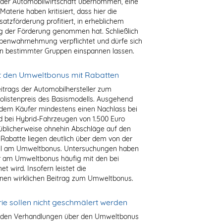
g der Automobilwirtschaft übernommen, eine
aterie haben kritisiert, dass hier die
atzförderung profitiert, in erheblichem
g der Förderung genommen hat. Schließlich
gabenwahrnehmung verpflichtet und dürfe sich
ssen bestimmter Gruppen einspannen lassen.
et den Umweltbonus mit Rabatten
trags der Automobilhersteller zum
olistenpreis des Basismodells. Ausgehend
 dem Käufer mindestens einen Nachlass bei
d bei Hybrid-Fahrzeugen von 1.500 Euro
 üblicherweise ohnehin Abschläge auf den
 Rabatte liegen deutlich über dem von der
eil am Umweltbonus. Untersuchungen haben
ler am Umweltbonus häufig mit den bei
 wird. Insofern leistet die
einen wirklichen Beitrag zum Umweltbonus.
ie sollen nicht geschmälert werden
ei den Verhandlungen über den Umweltbonus