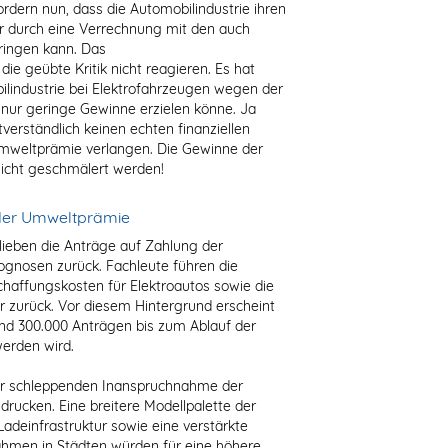
ordern nun, dass die Automobilindustrie ihren
r durch eine Verrechnung mit den auch
ringen kann. Das
die geübte Kritik nicht reagieren. Es hat
ilindustrie bei Elektrofahrzeugen wegen der
nur geringe Gewinne erzielen könne. Ja
verständlich keinen echten finanziellen
Umweltprämie verlangen. Die Gewinne der
 nicht geschmälert werden!
der Umweltprämie
 blieben die Anträge auf Zahlung der
ognosen zurück. Fachleute führen die
haffungskosten für Elektroautos sowie die
r zurück. Vor diesem Hintergrund erscheint
rund 300.000 Anträgen bis zum Ablauf der
werden wird.
der schleppenden Inanspruchnahme der
rucken. Eine breitere Modellpalette der
Ladeinfrastruktur sowie eine verstärkte
hmen in Städten würden für eine höhere