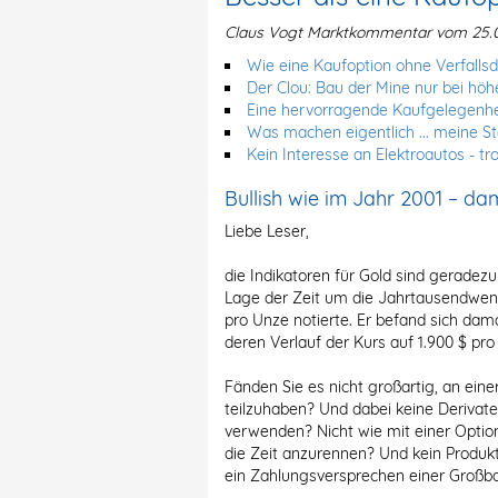
Claus Vogt Marktkommentar vom 25.0
Wie eine Kaufoption ohne Verfalls
Der Clou: Bau der Mine nur bei hö
Eine hervorragende Kaufgelegenhe
Was machen eigentlich ... meine S
Kein Interesse an Elektroautos - tr
Bullish wie im Jahr 2001 – da
Liebe Leser,
die Indikatoren für Gold sind geradezu 
Lage der Zeit um die Jahrtausendwende
pro Unze notierte. Er befand sich dam
deren Verlauf der Kurs auf 1.900 $ pro
Fänden Sie es nicht großartig, an ei
teilzuhaben? Und dabei keine Derivate
verwenden? Nicht wie mit einer Option
die Zeit anzurennen? Und kein Produkt
ein Zahlungsversprechen einer Großb