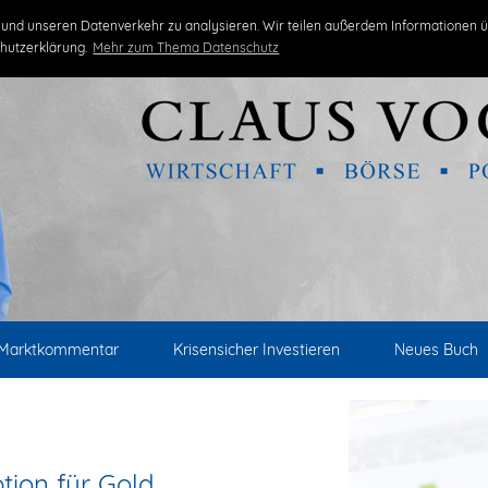
und unseren Datenverkehr zu analysieren. Wir teilen außerdem Informationen ü
hutzerklärung.
Mehr zum Thema Datenschutz
Marktkommentar
Krisensicher Investieren
Neues Buch
tion für Gold