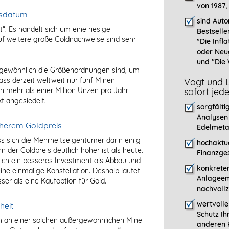
von 1987,
lsdatum
sind Auto
t“. Es handelt sich um eine riesige
Bestselle
auf weitere große Goldnachweise sind sehr
"
Die Infla
oder Neu
und "Die 
gewöhnlich die Größenordnungen sind, um
ass derzeit weltweit nur fünf Minen
Vogt und L
on mehr als einer Million Unzen pro Jahr
sofort jed
kt angesiedelt.
sorgfälti
Analysen
öherem Goldpreis
Edelmeta
ss sich die Mehrheitseigentümer darin einig
hochaktue
n der Goldpreis deutlich höher ist als heute.
Finanzges
mlich ein besseres Investment als Abbau und
konkreten
eine einmalige Konstellation. Deshalb lautet
Anlageem
ser als eine Kaufoption für Gold.
nachvollz
wertvoll
heit
Schutz Ih
ich an einer solchen außergewöhnlichen Mine
anderen P