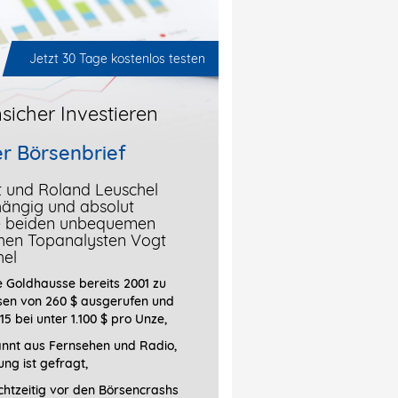
Jetzt 30 Tage kostenlos testen
sicher Investieren
r Börsenbrief
t und Roland Leuschel
hängig und absolut
ie beiden unbequemen
chen Topanalysten Vogt
hel
 Goldhausse bereits 2001 zu
sen von 260 $ ausgerufen und
15 bei unter 1.100 $ pro Unze,
annt aus Fernsehen und Radio,
ung ist gefragt
,
htzeitig vor den Börsencrashs