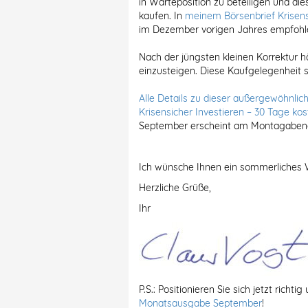
in Warteposition zu beteiligen und di
kaufen. In
meinem Börsenbrief Krisens
im Dezember vorigen Jahres empfohl
Nach der jüngsten kleinen Korrektur hä
einzusteigen. Diese Kaufgelegenheit sol
Alle Details zu dieser außergewöhnlich
Krisensicher Investieren – 30 Tage kos
September erscheint am Montagabend,
Ich wünsche Ihnen ein sommerliches
Herzliche Grüße,
Ihr
P.S.: Positionieren Sie sich jetzt richti
Monatsausgabe September
!