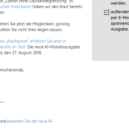
ese „Option ohne Laufzeitbegrenzung“ zu
werden,
icher Investieren
haben wir den Kauf bereits
außerdem
en.
per E-Mai
spannen
tten Sie jetzt die Möglichkeit, günstig
Ausgabe.
lten Sie nicht links liegen lassen.
en „Kaufoption“ erfahren Sie jetzt in
tenlos im Test.
Die neue KI-Monatsausgabe
 den 27. August 2018.
 Wochenende,
g und
bestellen Sie die neue KI-