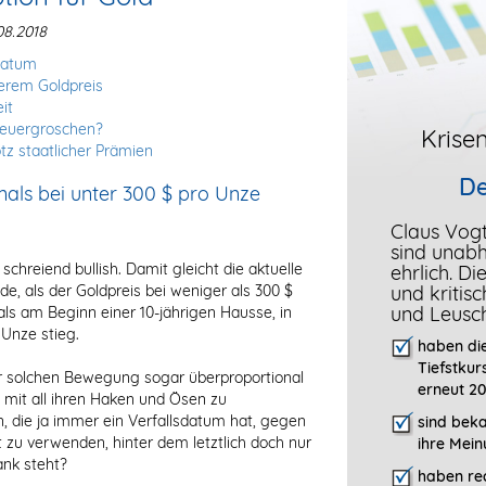
8.2018
datum
herem Goldpreis
it
teuergroschen?
Krisen
otz staatlicher Prämien
De
mals bei unter 300 $ pro Unze
Claus Vog
sind unab
schreiend bullish. Damit gleicht die aktuelle
ehrlich. D
, als der Goldpreis bei weniger als 300 $
und kritis
und Leusc
als am Beginn einer 10-jährigen Hausse, in
 Unze stieg.
haben die
Tiefstkur
ner solchen Bewegung sogar überproportional
erneut 20
 mit all ihren Haken und Ösen zu
, die ja immer ein Verfallsdatum hat, gegen
sind bek
 zu verwenden, hinter dem letztlich doch nur
ihre Mein
ank steht?
haben rec