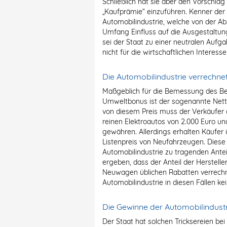
Schließlich hat sie aber den Vorschla
„Kaufprämie“ einzuführen. Kenner der M
Automobilindustrie, welche von der Abs
Umfang Einfluss auf die Ausgestaltun
sei der Staat zu einer neutralen Auf
nicht für die wirtschaftlichen Intere
Die Automobilindustrie verrechn
Maßgeblich für die Bemessung des Bei
Umweltbonus ist der sogenannte Nett
von diesem Preis muss der Verkäufer
reinen Elektroautos von 2.000 Euro un
gewähren. Allerdings erhalten Käufer
Listenpreis von Neufahrzeugen. Diese
Automobilindustrie zu tragenden Ant
ergeben, dass der Anteil der Herstel
Neuwagen üblichen Rabatten verrechnet
Automobilindustrie in diesen Fällen k
Die Gewinne der Automobilindustr
Der Staat hat solchen Tricksereien b