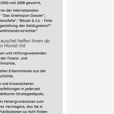
 2000 und 2008 gewarnt,
ren der internationalen
r
"Das Greenspan Dossier",
tionsfalle", "Bitcoin & Co. - Finte
gestaltung des Geldsystems?"
Wohlstandsvernichter".
euschel helfen Ihnen ab
en Monat mit
gen und richtungsweisenden
 der Finanz- und
llmärkte,
llen Erkenntnissen aus der
chichte,
 und krisensicheren
pfehlungen in jederzeit
iehbaren Strategiedepots,
em Hintergrundwissen zum
res Vermögens, das Sie in
ublikationen so nicht finden