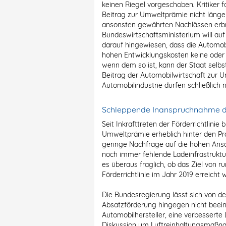
keinen Riegel vorgeschoben. Kritiker f
Beitrag zur Umweltprämie nicht länge
ansonsten gewährten Nachlässen erb
Bundeswirtschaftsministerium will auf 
darauf hingewiesen, dass die Automob
hohen Entwicklungskosten keine oder 
wenn dem so ist, kann der Staat selbst
Beitrag der Automobilwirtschaft zur 
Automobilindustrie dürfen schließlich
Schleppende Inanspruchnahme 
Seit Inkrafttreten der Förderrichtlinie
Umweltprämie erheblich hinter den Pr
geringe Nachfrage auf die hohen Ansc
noch immer fehlende Ladeinfrastruktu
es überaus fraglich, ob das Ziel von 
Förderrichtlinie im Jahr 2019 erreicht 
Die Bundesregierung lässt sich von 
Absatzförderung hingegen nicht beeind
Automobilhersteller, eine verbesserte 
Diskussion um Luftreinhaltungsmaßna