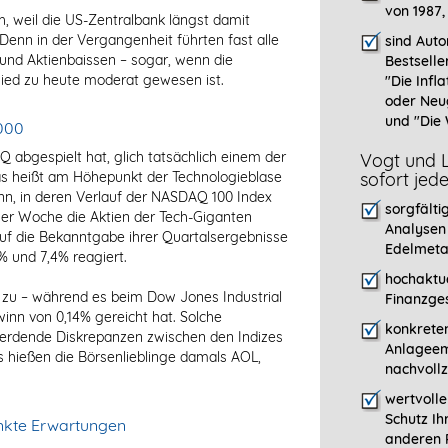
von 1987,
, weil die US-Zentralbank längst damit
enn in der Vergangenheit führten fast alle
sind Auto
und Aktienbaissen – sogar, wenn die
Bestselle
ed zu heute moderat gewesen ist.
"
Die Infla
oder Neu
und "Die 
000
abgespielt hat, glich tatsächlich einem der
Vogt und L
as heißt am Höhepunkt der Technologieblase
sofort jed
nn, in deren Verlauf der NASDAQ 100 Index
sorgfälti
ger Woche die Aktien der Tech-Giganten
Analysen
auf die Bekanntgabe ihrer Quartalsergebnisse
Edelmeta
% und 7,4% reagiert.
hochaktue
zu – während es beim Dow Jones Industrial
Finanzges
nn von 0,14% gereicht hat. Solche
konkreten
werdende Diskrepanzen zwischen den Indizes
Anlageem
gs hießen die Börsenlieblinge damals AOL,
nachvollz
wertvoll
Schutz Ih
enkte Erwartungen
anderen P