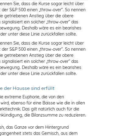
nnen Sie, dass die Kurse sogar leicht über
gt der S&P 500 einen „throw-over“. So nennen
ie getriebenen Anstieg über die obere
ignalisiert ein solcher „throw-over“ das
bewegung. Deshalb wäre es ein bearishes
r unter diese Linie zurückfallen sollte.
nnen Sie, dass die Kurse sogar leicht über
gt der S&P 500 einen „throw-over“. So nennen
ie getriebenen Anstieg über die obere
ignalisiert ein solcher „throw-over“ das
bewegung. Deshalb wäre es ein bearishes
r unter diese Linie zurückfallen sollte.
e der Hausse sind erfüllt
ie extreme Euphorie, die von den
ird, ebenso für eine Baisse wie die in allen
kttechnik. Das gilt natürlich auch für die
kündigung, die Bilanzsumme zu reduzieren.
ish, das Ganze vor dem Hintergrund
rgangenheit stets das Gemisch, aus dem