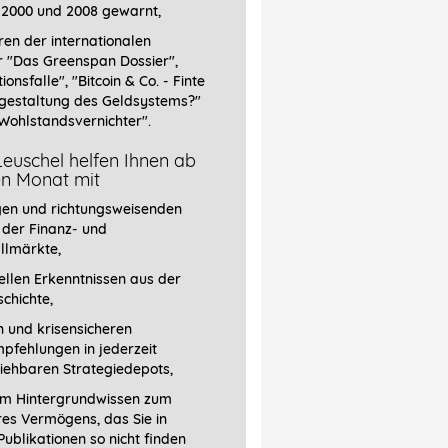
 2000 und 2008 gewarnt,
ren der internationalen
r
"Das Greenspan Dossier",
tionsfalle", "Bitcoin & Co. - Finte
gestaltung des Geldsystems?"
Wohlstandsvernichter".
euschel helfen Ihnen ab
en Monat mit
gen und richtungsweisenden
 der Finanz- und
llmärkte,
llen Erkenntnissen aus der
chichte,
 und krisensicheren
pfehlungen in jederzeit
iehbaren Strategiedepots,
em Hintergrundwissen zum
res Vermögens, das Sie in
ublikationen so nicht finden