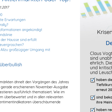
.2017
00
kte Erwartungen
ally?
opformationen angekündigt
Krisen
ndslinie
der Hausse sind erfüllt
De
teuergroschen?
 Allzu großzügiger Umgang mit
Claus Vog
sind unab
ehrlich. D
überbullish
und kritis
und Leusc
haben die
nmärkten ähnelt den Vorgängen des Jahres
Tiefstkur
er gerade erschienenen November-Ausgabe
erneut 20
estieren ausführlich thematisiert. Wie im
em überbewertet und in allen relevanten
sind bek
 Sentimentindikatoren überschäumende
ihre Mein
haben rec