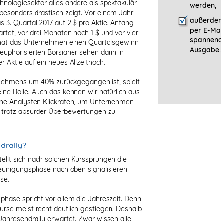
hnologiesektor alles andere als spektakulär
werden,
besonders drastisch zeigt. Vor einem Jahr
außerdem
s 3. Quartal 2017 auf 2 $ pro Aktie. Anfang
per E-Mai
rtet, vor drei Monaten noch 1 $ und vor vier
spannen
 hat das Unternehmen einen Quartalsgewinn
Ausgabe.
uphorisierten Börsianer sehen darin in
r Aktie auf ein neues Allzeithoch.
nehmens um 40% zurückgegangen ist, spielt
eine Rolle. Auch das kennen wir natürlich aus
he Analysten Klickraten, um Unternehmen
 trotz absurder Überbewertungen zu
drally?
tellt sich nach solchen Kurssprüngen die
leunigungsphase nach oben signalisieren
se.
phase spricht vor allem die Jahreszeit. Denn
urse meist recht deutlich gestiegen. Deshalb
 Jahresendrally erwartet. Zwar wissen alle