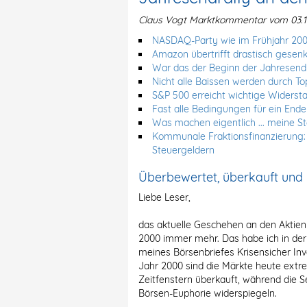
Claus Vogt Marktkommentar vom 03.11
NASDAQ-Party wie im Frühjahr 20
Amazon übertrifft drastisch gesen
War das der Beginn der Jahresendr
Nicht alle Baissen werden durch T
S&P 500 erreicht wichtige Widersta
Fast alle Bedingungen für ein Ende 
Was machen eigentlich ... meine S
Kommunale Fraktionsfinanzierung:
Steuergeldern
Überbewertet, überkauft und 
Liebe Leser,
das aktuelle Geschehen an den Aktie
2000 immer mehr. Das habe ich in d
meines Börsenbriefes Krisensicher Inv
Jahr 2000 sind die Märkte heute extr
Zeitfenstern überkauft, während die
Börsen-Euphorie widerspiegeln.