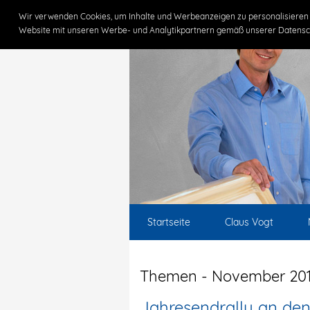
Wir verwenden Cookies, um Inhalte und Werbeanzeigen zu personalisieren 
Website mit unseren Werbe- und Analytikpartnern gemäß unserer Datensc
Startseite
Claus Vogt
Themen - November 20
Jahresendrally an de