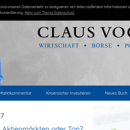
und unseren Datenverkehr zu analysieren. Wir teilen außerdem Informationen ü
hutzerklärung.
Mehr zum Thema Datenschutz
Marktkommentar
Krisensicher Investieren
Neues Buch
17
n Aktienmärkten oder Top?