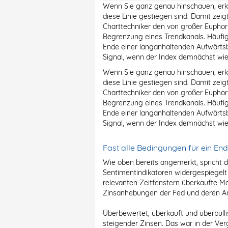
Wenn Sie ganz genau hinschauen, erke
diese Linie gestiegen sind. Damit zei
Charttechniker den von großer Euphor
Begrenzung eines Trendkanals. Häufig s
Ende einer langanhaltenden Aufwärts
Signal, wenn der Index demnächst wiede
Wenn Sie ganz genau hinschauen, erke
diese Linie gestiegen sind. Damit zei
Charttechniker den von großer Euphor
Begrenzung eines Trendkanals. Häufig s
Ende einer langanhaltenden Aufwärts
Signal, wenn der Index demnächst wiede
Fast alle Bedingungen für ein End
Wie oben bereits angemerkt, spricht d
Sentimentindikatoren widergespiegelt w
relevanten Zeitfenstern überkaufte Mar
Zinsanhebungen der Fed und deren An
Überbewertet, überkauft und überbull
steigender Zinsen. Das war in der Ve