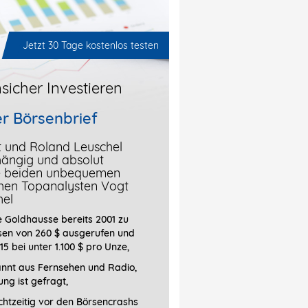
Jetzt 30 Tage kostenlos testen
sicher Investieren
r Börsenbrief
t und Roland Leuschel
hängig und absolut
ie beiden unbequemen
chen Topanalysten Vogt
hel
 Goldhausse bereits 2001 zu
sen von 260 $ ausgerufen und
15 bei unter 1.100 $ pro Unze,
annt aus Fernsehen und Radio,
ung ist gefragt
,
htzeitig vor den Börsencrashs