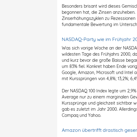
Besonders brisant wird dieses Gemisch
begonnen hat, die Zinsen anzuheben. D
Zinserhöhungszyklen zu Rezessionen 
fundamentale Bewertung im Unterschi
NASDAQ-Party wie im Frühjahr 2
Was sich vorige Woche an der NASDAQ 
wildesten Tage des Frühjahrs 2000, d
und kurz bevor die große Baisse bega
um 83% fiel. Konkret haben Ende vori
Google, Amazon, Microsoft und Intel 
mit Kurssprüngen von 4,8%; 13,2%; 6,4
Der NASDAQ 100 Index legte um 2,9% 
Average nur zu einem marginalen Gewi
Kurssprünge und gleichzeit sichtbar 
gab es zuletzt im Jahr 2000. Allerdin
Compaq und Yahoo.
Amazon übertrifft drastisch ges