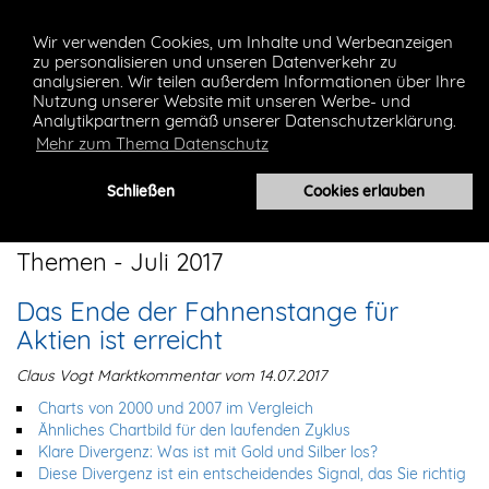
Wir verwenden Cookies, um Inhalte und Werbeanzeigen
zu personalisieren und unseren Datenverkehr zu
analysieren. Wir teilen außerdem Informationen über Ihre
Nutzung unserer Website mit unseren Werbe- und
Analytikpartnern gemäß unserer Datenschutzerklärung.
Mehr zum Thema Datenschutz
Toggl
Schließen
Cookies erlauben
navig
Themen - Juli 2017
Das Ende der Fahnenstange für
Aktien ist erreicht
Claus Vogt Marktkommentar vom 14.07.2017
Charts von 2000 und 2007 im Vergleich
Ähnliches Chartbild für den laufenden Zyklus
Klare Divergenz: Was ist mit Gold und Silber los?
Diese Divergenz ist ein entscheidendes Signal, das Sie richtig