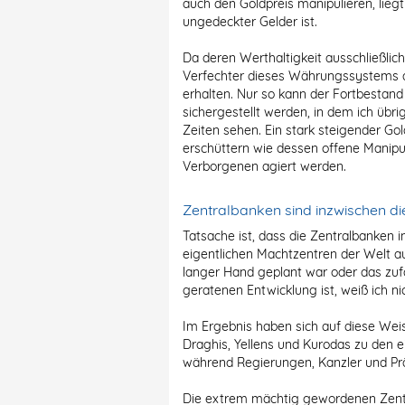
auch den Goldpreis manipulieren, liegt
ungedeckter Gelder ist.
Da deren Werthaltigkeit ausschließlic
Verfechter dieses Währungssystems a
erhalten. Nur so kann der Fortbestan
sichergestellt werden, in dem ich übri
Zeiten sehen. Ein stark steigender Go
erschüttern wie dessen offene Manipul
Verborgenen agiert werden.
Zentralbanken sind inzwischen di
Tatsache ist, dass die Zentralbanken
eigentlichen Machtzentren der Welt 
langer Hand geplant war oder das zufä
geratenen Entwicklung ist, weiß ich ni
Im Ergebnis haben sich auf diese Wei
Draghis, Yellens und Kurodas zu den
während Regierungen, Kanzler und Prä
Die extrem mächtig gewordenen Zentr