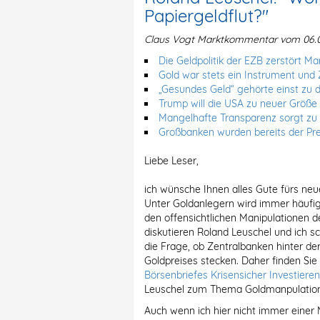
Papiergeldflut?"
Claus Vogt Marktkommentar vom 06.0
Die Geldpolitik der EZB zerstört M
Gold war stets ein Instrument und 
„Gesundes Geld“ gehörte einst zu 
Trump will die USA zu neuer Größe
Mangelhafte Transparenz sorgt zu 
Großbanken wurden bereits der Pre
Liebe Leser,
ich wünsche Ihnen alles Gute fürs neue
Unter Goldanlegern wird immer häufige
den offensichtlichen Manipulationen d
diskutieren Roland Leuschel und ich sc
die Frage, ob Zentralbanken hinter der
Goldpreises stecken. Daher finden Sie
Börsenbriefes Krisensicher Investieren
Leuschel zum Thema Goldmanpulation
Auch wenn ich hier nicht immer einer