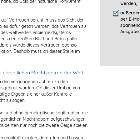
 nahe, da Gold der natürliche Konkurrent
werden,
außerdem
per E-Mai
h auf Vertrauen beruht, muss aus Sicht der
spannen
lles dafür getan werden, das Vertrauen zu
Ausgabe.
d des weltweiten Papiergeldsystems
gens den größten Bluff und Betrug aller
ldpreis würde dieses Vertrauen ebenso
ation. Deshalb muss an dieser Stelle im
e eigentlichen Machtzentren der Welt
 in den vergangenen Jahren zu den
ausgebaut wurden. Ob dieser Umbau von
llige Ergebnis einer außer Kontrolle
cht zu sagen.
se und ohne demokratische Legitimation die
 eigentlichen Machthabern aufgeschwungen,
sidenten nur noch die zweite Geige spielen.
albankbürokraten, deren Tun und Lassen