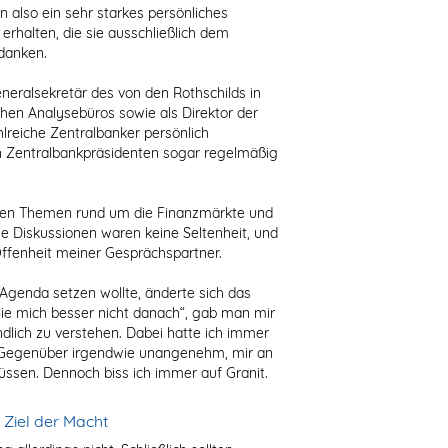
en also ein sehr starkes persönliches
 erhalten, die sie ausschließlich dem
danken.
eneralsekretär des von den Rothschilds in
hen Analysebüros sowie als Direktor der
lreiche Zentralbanker persönlich
 Zentralbankpräsidenten sogar regelmäßig
chen Themen rund um die Finanzmärkte und
se Diskussionen waren keine Seltenheit, und
ffenheit meiner Gesprächspartner.
Agenda setzen wollte, änderte sich das
Sie mich besser nicht danach“, gab man mir
lich zu verstehen. Dabei hatte ich immer
n Gegenüber irgendwie unangenehm, mir an
müssen. Dennoch biss ich immer auf Granit.
 Ziel der Macht