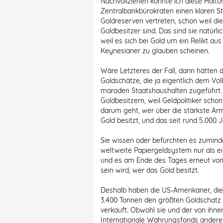
Nachvollziehen konnte ich diese Haltung
Zentralbankbürokraten einen klaren S
Goldreserven vertreten, schon weil di
Goldbesitzer sind. Das sind sie natürli
weil es sich bei Gold um ein Relikt au
Keynesianer zu glauben scheinen.
Wäre Letzteres der Fall, dann hätten 
Goldschätze, die ja eigentlich dem Vol
maroden Staatshaushalten zugeführt.
Goldbesitzern, weil Geldpolitiker scho
darum geht, wer über die stärkste Ar
Gold besitzt, und das seit rund 5.000 
Sie wissen oder befürchten es zuminde
weltweite Papiergeldsystem nur als e
und es am Ende des Tages erneut von
sein wird, wer das Gold besitzt.
Deshalb haben die US-Amerikaner, die
3.400 Tonnen den größten Goldschatz
verkauft. Obwohl sie und der von ihne
Internationale Währungsfonds andere