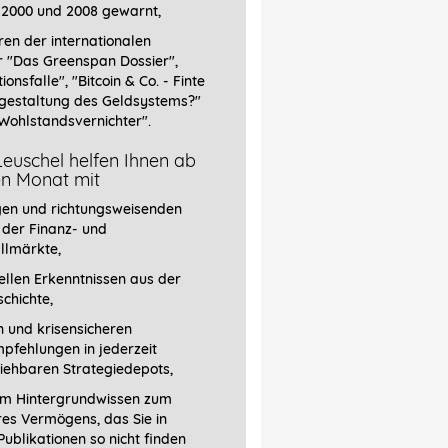
 2000 und 2008 gewarnt,
ren der internationalen
r
"Das Greenspan Dossier",
tionsfalle", "Bitcoin & Co. - Finte
gestaltung des Geldsystems?"
Wohlstandsvernichter".
euschel helfen Ihnen ab
en Monat mit
gen und richtungsweisenden
 der Finanz- und
llmärkte,
llen Erkenntnissen aus der
chichte,
 und krisensicheren
pfehlungen in jederzeit
iehbaren Strategiedepots,
em Hintergrundwissen zum
res Vermögens, das Sie in
ublikationen so nicht finden