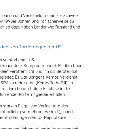
Libanon und Venezuela bis hin zur Schweiz
n 1990er Jahren und ironischerweise zu
schied dazu haben Länder wie Russland und
u den Kernforderungen der US-
en verstorbenen US-
likaner Jack Kemp befreundet. Mit ihm habe
dee“ veröffentlicht und ihn als Berater auf
gleitet. Es war übrigens Kemps Verdienst,
0% zu reduzieren (Kemp-Roth- Bill). In
mit ihm habe ich tiefe Einblicke in die
führender Parteimitglieder erhalten.
n starken Flügel von Verfechtern des
cht beliebig vermehrbares Geld („sound
ernforderungen der US-Republikaner.