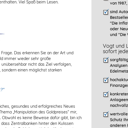
enthalten. Viel Spaß beim Lesen.
von 1987,
sind Auto
Bestselle
"
Die Infla
oder Neu
und "Die 
Vogt und L
sofort jed
r Frage. Das erkennen Sie an der Art und
ld immer wieder sehr große
sorgfälti
 unübersehbar nicht das Ziel verfolgen,
Analysen
, sondern einen möglichst starken
Edelmeta
hochaktue
Finanzges
t?"
konkreten
Anlageem
nachvollz
liches, gesundes und erfolgreiches Neues
Thema „Manipulation des Goldpreises“ mir,
wertvoll
. Obwohl es keine Beweise dafür gibt, bin ich
Schutz Ih
 dass Zentralbanken hinter den Kulissen
anderen P