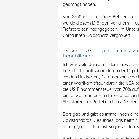
gedrängt haben.
Von Großbritannien über Belgien, den 
wurde diesem Drängen vor allem in de
Tiefstpreisen nachgegeben. Im Unter
China ihren Goldschatz vergrößert.
„Gesundes Geld“ gehörte einst z
Republikaner
Ich war viele Jahre mit dem inzwisch
Präsidentschaftskandidaten der Repub
ich den Bestseller „Die amerikanische I
einer Wahlkampftour durch die USA be
die US-Einkommensteuer von 70% auf 3
dieser Zeit und durch die Freundschaft 
Strukturen der Partei und das Denken 
Dort gab und gibt es immer noch eine
Goldstandards. Gesundes, das heißt ni
money“) gehörte einst sogar zu den K