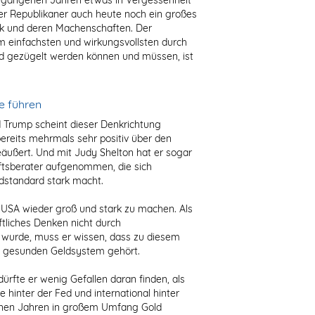
rgangenen Jahren etwas in Vergessenheit
 der Republikaner auch heute noch ein großes
k und deren Machenschaften. Der
 einfachsten und wirkungsvollsten durch
d gezügelt werden können und müssen, ist
e führen
 Trump scheint dieser Denkrichtung
bereits mehrmals sehr positiv über den
ußert. Und mit Judy Shelton hat er sogar
aftsberater aufgenommen, die sich
ldstandard stark macht.
ie USA wieder groß und stark zu machen. Als
tliches Denken nicht durch
wurde, muss er wissen, dass zu diesem
m gesunden Geldsystem gehört.
fte er wenig Gefallen daran finden, als
 hinter der Fed und international hinter
genen Jahren in großem Umfang Gold