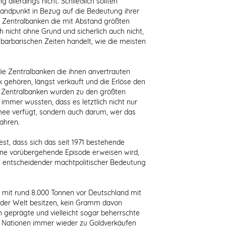
 allerdings nicht. Schließlich sollten
tandpunkt in Bezug auf die Bedeutung ihrer
e Zentralbanken die mit Abstand größten
ch nicht ohne Grund und sicherlich auch nicht,
s barbarischen Zeiten handelt, wie die meisten
die Zentralbanken die ihnen anvertrauten
k gehören, längst verkauft und die Erlöse den
 Zentralbanken wurden zu den größten
n immer wussten, dass es letztlich nicht nur
mee verfügt, sondern auch darum, wer das
Jahren.
st, dass sich das seit 1971 bestehende
ine vorübergehende Episode erweisen wird,
 entscheidender machtpolitischer Bedeutung
 mit rund 8.000 Tonnen vor Deutschland mit
 der Welt besitzen, kein Gramm davon
n geprägte und vielleicht sogar beherrschte
 Nationen immer wieder zu Goldverkäufen