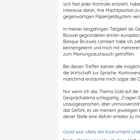
sich fast jeder Kontrolle entzieht, hab
Interesse daran, ihre Machtposition zu
gegenwärtigen Papiergeldsystem ver
In meiner langjährigen Tätigkeit als G
Brüssel gegründeten ersten europäisc
Banque Brussels Lambert habe ich zah
kennengelernt und mich mit mehreren
zum Meinungsaustausch getroffen.
Bei diesen Treffen kamen alle mögli
die Wirtschaft zur Sprache. Kontrover
manchmal erstaunte mich sogar die O
Nur wenn ich das Thema Gold auf die 
Gesprächsklima schlagartig. „Fragen 
unausgesprochen, aber unmissverständ
das Gefühl, es sei meinem jeweilige
dieser Stelle eine Abfuhr erteilen zu 
Gold war stets ein Instrument und