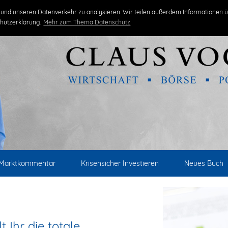
und unseren Datenverkehr zu analysieren. Wir teilen außerdem Informationen ü
hutzerklärung.
Mehr zum Thema Datenschutz
Marktkommentar
Krisensicher Investieren
Neues Buch
 Ihr die totale