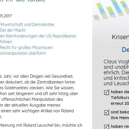
1.2017
arktwirtschaft und Demokratie
Ziel der Macht
Krisen
den Kernforderungen der US-Republikaner
 führen
Recht für großes Misstrauen
De
ismanipulation überführt
Claus Vog
sind unab
ehrlich. D
 Jahr, vor allen Dingen viel Gesundheit.
und kritis
r diskutiert, ob die Zentralbanken hinter
und Leusc
es Goldmarktes stecken. Wie Sie wissen,
haben die
hon seit längerem und oft sehr hitzig über
Tiefstkur
 offensichtlichen Manipulation des
erneut 20
 in der aktuellen Ausgabe meines
einen sehr wichtigen Artikel von Roland
sind bek
.
ihre Mein
 Meinung mit Roland Leuschel bin, möchte ich
haben rec