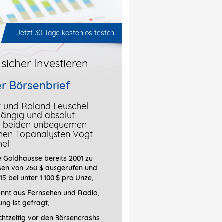
Jetzt 30 Tage kostenlos testen
sicher Investieren
r Börsenbrief
t und Roland Leuschel
hängig und absolut
ie beiden unbequemen
chen Topanalysten Vogt
hel
 Goldhausse bereits 2001 zu
sen von 260 $ ausgerufen und
15 bei unter 1.100 $ pro Unze,
annt aus Fernsehen und Radio,
ung ist gefragt
,
htzeitig vor den Börsencrashs