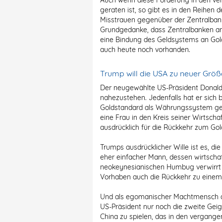
Auch wenn diese Forderung in den ve
geraten ist, so gibt es in den Reihen
Misstrauen gegenüber der Zentralban
Grundgedanke, dass Zentralbanken am
eine Bindung des Geldsystems an Gol
auch heute noch vorhanden.
Trump will die USA zu neuer Größ
Der neugewählte US-Präsident Donald
nahezustehen. Jedenfalls hat er sich 
Goldstandard als Währungssystem geä
eine Frau in den Kreis seiner Wirtsch
ausdrücklich für die Rückkehr zum Go
Trumps ausdrücklicher Wille ist es, d
eher einfacher Mann, dessen wirtschaf
neokeynesianischen Humbug verwirrt 
Vorhaben auch die Rückkehr zu eine
Und als egomanischer Machtmensch dür
US-Präsident nur noch die zweite Geige
China zu spielen, das in den vergan