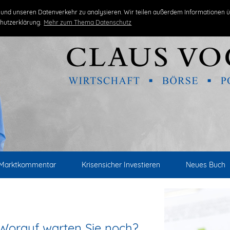
und unseren Datenverkehr zu analysieren. Wir teilen außerdem Informationen ü
hutzerklärung.
Mehr zum Thema Datenschutz
Marktkommentar
Krisensicher Investieren
Neues Buch
: Worauf warten Sie noch?