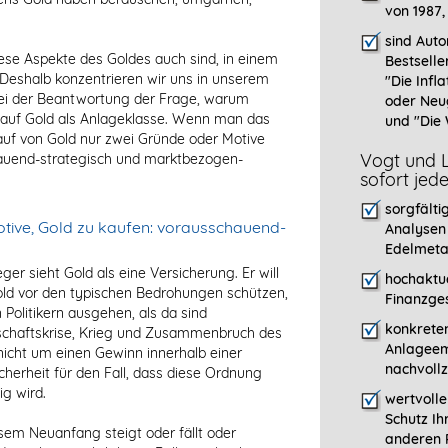
von 1987,
sind Auto
iese Aspekte des Goldes auch sind, in einem
Bestselle
. Deshalb konzentrieren wir uns in unserem
"
Die Infla
i der Beantwortung der Frage, warum
oder Neu
 auf Gold als Anlageklasse. Wenn man das
und "Die 
Kauf von Gold nur zwei Gründe oder Motive
Vogt und L
hauend-strategisch und marktbezogen-
sofort jed
sorgfälti
Motive, Gold zu kaufen: vorausschauend-
Analysen
Edelmeta
eger
sieht Gold als eine Versicherung. Er will
hochaktue
ld vor den typischen Bedrohungen schützen,
Finanzges
Politikern ausgehen, als da sind
konkreten
tschaftskrise, Krieg und Zusammenbruch des
Anlageem
icht um einen Gewinn innerhalb einer
nachvollz
erheit für den Fall, dass diese Ordnung
g wird.
wertvoll
Schutz Ih
em Neuanfang steigt oder fällt oder
anderen P