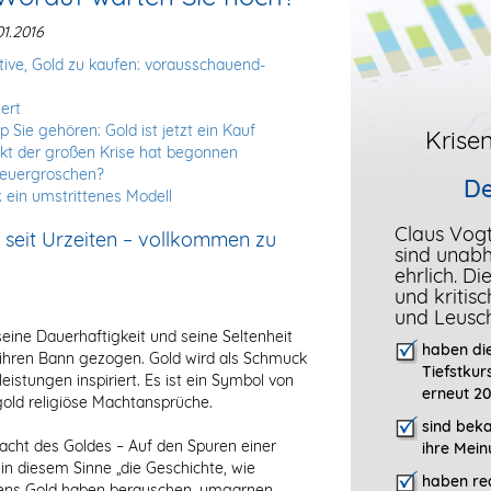
1.2016
otive, Gold zu kaufen: vorausschauend-
ert
 Sie gehören: Gold ist jetzt ein Kauf
Krisen
Akt der großen Krise hat begonnen
teuergroschen?
De
t: ein umstrittenes Modell
Claus Vog
t seit Urzeiten – vollkommen zu
sind unab
ehrlich. D
und kritis
und Leusc
seine Dauerhaftigkeit und seine Seltenheit
haben die
n ihren Bann gezogen. Gold wird als Schmuck
Tiefstkur
eistungen inspiriert. Es ist ein Symbol von
erneut 20
gold religiöse Machtansprüche.
sind bek
Macht des Goldes – Auf den Spuren einer
ihre Mein
 in diesem Sinne „die Geschichte, wie
haben rec
ens Gold haben berauschen, umgarnen,