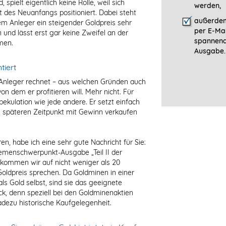
 spielt eigentlich keine Rolle, weil sich
werden,
it des Neuanfangs positioniert. Dabei steht
außerdem
em Anleger ein steigender Goldpreis sehr
per E-Mai
 und lässt erst gar keine Zweifel an der
spannen
men.
Ausgabe.
tiert
Anleger
rechnet – aus welchen Gründen auch
n dem er profitieren will. Mehr nicht. Für
pekulation wie jede andere. Er setzt einfach
m späteren Zeitpunkt mit Gewinn verkaufen
, habe ich eine sehr gute Nachricht für Sie:
menschwerpunkt-Ausgabe „Teil II der
 kommen wir auf nicht weniger als 20
Goldpreis sprechen. Da Goldminen in einer
s Gold selbst, sind sie das geeignete
ck, denn speziell bei den Goldminenaktien
adezu historische Kaufgelegenheit.