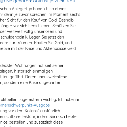
p Sie gehören: Gold ist jetzt ein Kauf
ischen Anlegertyp habe ich so etwas
ehr denn je zuvor sprechen im Moment sechs
er Sicht für den Kauf von Gold. Deshalb
 länger vor sich herschieben. Schützen Sie
der weltweit völlig unseriösen und
chuldenpolitik. Legen Sie jetzt den
dere nur träumen. Kaufen Sie Gold, und
wie Sie mit der Krise und Aktienbaisse Geld
deckter Währungen hat seit seiner
ltigen, historisch einmaligen
hten geführt. Deren unausweichliche
in, sondern eine Krise ungeahnten
 aktuellen Lage extrem wichtig. Ich habe ihn
Themenschwerpunkt-Ausgabe
ung vor dem Kollaps“ ausführlich
verzichtbare Lektüre, indem Sie noch heute
nlos bestellen und zusätzlich diese