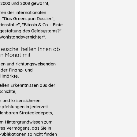
 2000 und 2008 gewarnt,
ren der internationalen
r
"Das Greenspan Dossier",
tionsfalle", "Bitcoin & Co. - Finte
gestaltung des Geldsystems?"
Wohlstandsvernichter".
euschel helfen Ihnen ab
en Monat mit
gen und richtungsweisenden
 der Finanz- und
llmärkte,
llen Erkenntnissen aus der
chichte,
 und krisensicheren
pfehlungen in jederzeit
iehbaren Strategiedepots,
em Hintergrundwissen zum
res Vermögens, das Sie in
ublikationen so nicht finden