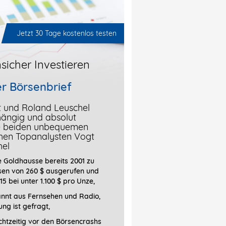
Jetzt 30 Tage kostenlos testen
sicher Investieren
r Börsenbrief
t und Roland Leuschel
hängig und absolut
ie beiden unbequemen
chen Topanalysten Vogt
hel
 Goldhausse bereits 2001 zu
sen von 260 $ ausgerufen und
15 bei unter 1.100 $ pro Unze,
annt aus Fernsehen und Radio,
ung ist gefragt
,
htzeitig vor den Börsencrashs