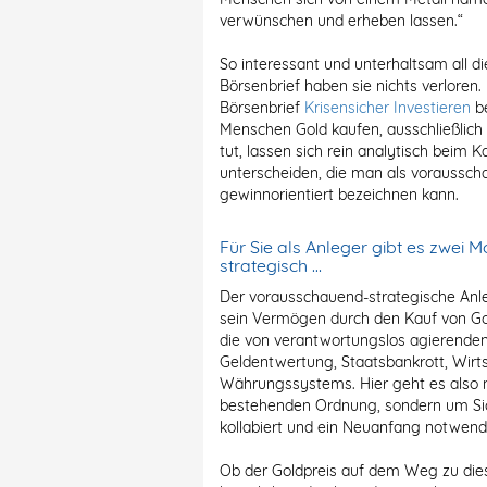
verwünschen und erheben lassen.“
So interessant und unterhaltsam all d
Börsenbrief haben sie nichts verloren
Börsenbrief
Krisensicher Investieren
be
Menschen Gold kaufen, ausschließlich
tut, lassen sich rein analytisch beim 
unterscheiden, die man als voraussc
gewinnorientiert bezeichnen kann.
Für Sie als Anleger gibt es zwei 
strategisch …
Der
vorausschauend-strategische Anl
sein Vermögen durch den Kauf von Go
die von verantwortungslos agierenden 
Geldentwertung, Staatsbankrott, Wir
Währungssystems. Hier geht es also n
bestehenden Ordnung, sondern um Sich
kollabiert und ein Neuanfang notwendi
Ob der Goldpreis auf dem Weg zu dies