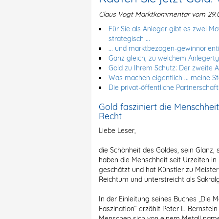
Claus Vogt Marktkommentar vom 29.0
Für Sie als Anleger gibt es zwei M
strategisch ...
... und marktbezogen-gewinnorienti
Ganz gleich, zu welchem Anlegertyp
Gold zu Ihrem Schutz: Der zweite 
Was machen eigentlich ... meine S
Die privat-öffentliche Partnerschaf
Gold fasziniert die Menschhei
Recht
Liebe Leser,
die Schönheit des Goldes, sein Glanz, 
haben die Menschheit seit Urzeiten i
geschätzt und hat Künstler zu Meisterl
Reichtum und unterstreicht als Sakral
In der Einleitung seines Buches „Die 
Faszination“ erzählt Peter L. Bernstein
Menschen sich von einem Metall nam