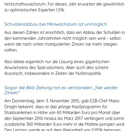
Wirtschaftswachstum. Für dieses Jahr erwarten die gewöhnlich
zu optimistischen Experten 1,5%.
Schuldenabbau bei Miniwachstum ist unmöglich
Aus diesen Zahlen ist ersichtlich, dass ein Abbau der Schulden in
den kommenden Jahrzehnten nicht möglich sein wird – selbst
wenn die nach unten manipulierten Zinsen nie mehr steigen
sollten.
Also bliebe eigentlich nur die Lösung eines gigantischen
Anwachsens des Sparvolumens. Aber auch dies scheint
illusorisch, insbesondere in Zeiten der Nullzinspolitik.
Sogar die Bild-Zeitung hat es verstanden: „Nie wieder
Zinsen“
Am Donnerstag, dem 3. November 2015, gab EZB-Chef Mario
Draghi bekannt, dass er das jetzige Kaufprogramm für
Staatsanleihen in Höhe von 60 Milliarden Euro pro Monat über
den September 2016 hinaus bis März 2017 verlängern und somit
zusätzliche 360 Milliarden Euro mehr in die Märkte pumpen wird.
Den Leitzins werde er auf dem Rekordtief von 0,05% belassen.