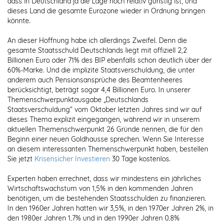
dass in Deutschland ja die Lage noch relativ günstig ist, und
dieses Land die gesamte Eurozone wieder in Ordnung bringen
könnte.
An dieser Hoffnung habe ich allerdings Zweifel. Denn die
gesamte Staatsschuld Deutschlands liegt mit offiziell 2,2
Billionen Euro oder 71% des BIP ebenfalls schon deutlich über der
60%-Marke. Und die implizite Staatsverschuldung, die unter
anderem auch Pensionsansprüche des Beamtenheeres
berücksichtigt, beträgt sogar 4,4 Billionen Euro. In unserer
Themenschwerpunktausgabe „Deutschlands
Staatsverschuldung“ vom Oktober letzten Jahres sind wir auf
dieses Thema explizit eingegangen, während wir in unserem
aktuellen Themenschwerpunkt 26 Gründe nennen, die für den
Beginn einer neuen Goldhausse sprechen. Wenn Sie Interesse
an diesem interessanten Themenschwerpunkt haben, bestellen
Sie jetzt
Krisensicher Investieren
30 Tage kostenlos.
Experten haben errechnet, dass wir mindestens ein jährliches
Wirtschaftswachstum von 1,5% in den kommenden Jahren
benötigen, um die bestehenden Staatsschulden zu finanzieren.
In den 1960er Jahren hatten wir 3,5%, in den 1970er Jahren 2%, in
den 1980er Jahren 1,7% und in den 1990er Jahren 0,8%