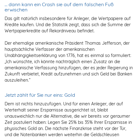
… dann kann ein Crash sie auf dem falschen Fuß
erwischen
Das gilt natürlich insbesondere für Anleger, die Wertpapiere auf
Kredite kaufen. Und die Statistik zeigt, dass sich die Summe der
Wertpapierkredite auf Rekordniveau befindet.
Der ehemalige amerikanische Präsident Thomas Jefferson, der
hauptsächliche Verfasser der amerikanischen
Unabhängigkeitserklärung von 1776, hat es einmal so formuliert:
„Ich wünschte, ich könnte nachträglich einen Zusatz an die
amerikanische Verfassung hinzufügen, der es jeder Regierung in
Zukunft verbietet, Kredit aufzunehmen und sich Geld bei Banken
auszuleihen.”
Jetzt zählt für Sie nur eins: Gold
Dem ist nichts hinzuzufügen. Und für einen Anleger, der auf
Werterhalt seiner Ersparnisse ausgerichtet ist, bleibt
unausweichlich nur die Alternative, die wir bereits vor geraumer
Zeit postuliert haben: Legen Sie 25% bis 35% Ihrer Ersparnisse in
physisches Gold an. Die nächste Finanzkrise steht vor der Tür,
und die Notenbanken werden weiterhin die Geldschleusen