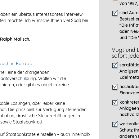
von 1987,
sind Auto
aben ein überaus interessantes Interview
Bestselle
lten möchte. Ich wünsche Ihnen viel Spaß bei
"
Die Infla
oder Neu
und "Die 
 Ralph Malisch.
Vogt und L
sofort jed
auch in Europa
sorgfälti
Analysen
chel, eine der drängenden
Edelmeta
Staatsverschuldung. Wollen wir die
inieren, oder gibt es ohnehin keine
hochaktue
Finanzges
konkreten
ikable Lösungen, aber leider keine
Anlageem
pät. Die prinzipiell zur Verfügung stehenden
nachvollz
flation, drastische Steuererhöhungen in
owie Staatsbankrott.
wertvoll
Schutz Ih
auf Staatbankrotte einstellen – auch innerhalb
anderen P