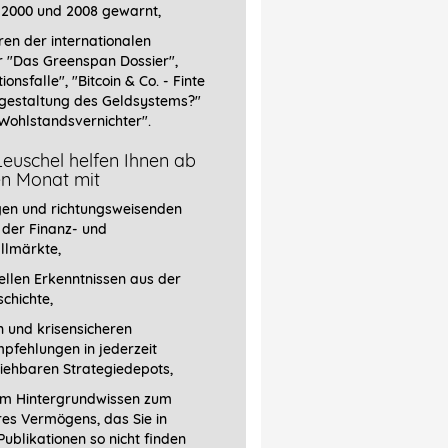
 2000 und 2008 gewarnt,
ren der internationalen
r
"Das Greenspan Dossier",
tionsfalle", "Bitcoin & Co. - Finte
gestaltung des Geldsystems?"
Wohlstandsvernichter".
euschel helfen Ihnen ab
en Monat mit
gen und richtungsweisenden
 der Finanz- und
llmärkte,
llen Erkenntnissen aus der
chichte,
 und krisensicheren
pfehlungen in jederzeit
iehbaren Strategiedepots,
em Hintergrundwissen zum
res Vermögens, das Sie in
ublikationen so nicht finden