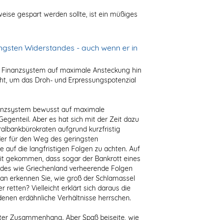
rweise gespart werden sollte, ist ein müßiges
ngsten Widerstandes - auch wenn er in
das Finanzsystem auf maximale Ansteckung hin
cht, um das Droh- und Erpressungspotenzial
inanzsystem bewusst auf maximale
egenteil. Aber es hat sich mit der Zeit dazu
tralbankbürokraten aufgrund kurzfristig
der für den Weg des geringsten
auf die langfristigen Folgen zu achten. Auf
weit gekommen, dass sogar der Bankrott eines
des wie Griechenland verheerende Folgen
ran erkennen Sie, wie groß der Schlamassel
er retten? Vielleicht erklärt sich daraus die
denen erdähnliche Verhältnisse herrschen.
anter Zusammenhang. Aber Spaß beiseite, wie