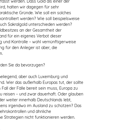
fasst werden. Dass Gold als einer der
d, halten wir dagegen für sehr
raktische Gründe. Wie soll ein solches
ontrolliert werden? Wie soll beispielsweise
uch Sakralgold unterschieden werden?
ldbesitzes an der Gesamtheit der
d für ein eigenes Verbot dieser
 und Kontrolle – wohl vernünftigerweise
g für den Anleger ist aber, die
n.
rden Sie da bevorzugen?
naheliegend, aber auch Luxemburg und
nd. Wer das außerhalb Europas tut, der sollte
 Fall der Fälle bereit sein muss, Europa zu
zu reisen – und zwar dauerhaft. Oder glauben
der weiter innerhalb Deutschlands lebt,
ögens irgendwo im Ausland zu schützen? Das
kehrskontrollen und ähnliche
 Strategien nicht funktionieren werden.