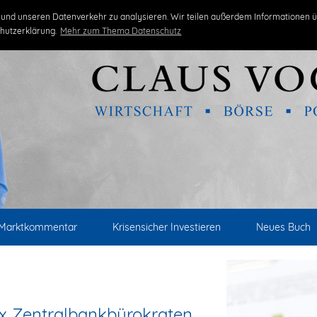
und unseren Datenverkehr zu analysieren. Wir teilen außerdem Informationen ü
hutzerklärung.
Mehr zum Thema Datenschutz
Marktkommentar
Krisensicher Investieren
Neues Buch
px Zentralbankbürokraten