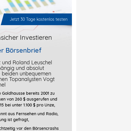
Jetzt 30 Tage kostenlos testen
sicher Investieren
r Börsenbrief
t und Roland Leuschel
hängig und absolut
ie beiden unbequemen
chen Topanalysten Vogt
hel
 Goldhausse bereits 2001 zu
sen von 260 $ ausgerufen und
15 bei unter 1.100 $ pro Unze,
annt aus Fernsehen und Radio,
ung ist gefragt
,
htzeitig vor den Börsencrashs