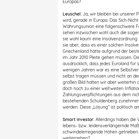
Europas?
Leuschel
: Ja, wir bleiben bei unsere
wird, gerade in Europa. Das Sich-Nich
Währungsunion eine folgenschwere Fe
sehen inzwischen wohl auch die soge
sie wohl kaum eine Insolvenzordnung 
sie aber, dass es einer solchen Insolv
Griechenland hätte aufgrund der bes
im Jahr 2010 Pleite gehen müssen. Die
ausdrücklich, dass jedes Euroland für 
wenigen Jahren war es eine Selbstvers
selbst tragen müssen und nicht an de
großen Bild halten wir aber weiterhin 
doch noch zu einer weltweiten Inflati
Zahlungsverpflichtungen aus dem nic
bestehenden Schuldenberg zunehmen
werden. Diese „Lösung“ ist politisch 
Smart Investor
: Allerdings haben die
lebens- bzw. leidensverlängernde Ma
schwindelerregende Höhen getrieben.
weitergehen?