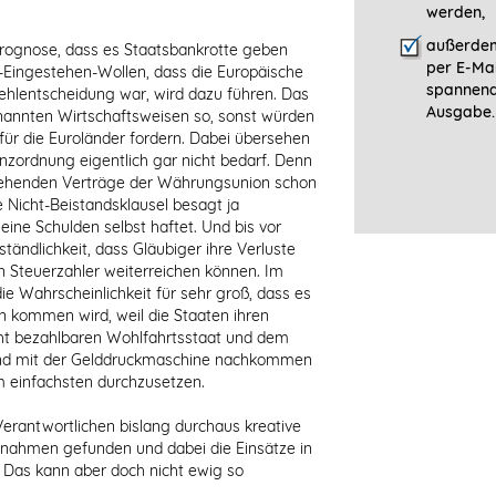
werden,
außerdem
r Prognose, dass es Staatsbankrotte geben
per E-Mai
t-Eingestehen-Wollen, dass die Europäische
spannen
hlentscheidung war, wird dazu führen. Das
Ausgabe.
nannten Wirtschaftsweisen so, sonst würden
für die Euroländer fordern. Dabei übersehen
enzordnung eigentlich gar nicht bedarf. Denn
tehenden Verträge der Währungsunion schon
 Nicht-Beistandsklausel besagt ja
seine Schulden selbst haftet. Und bis vor
tändlichkeit, dass Gläubiger ihre Verluste
n Steuerzahler weiterreichen können. Im
die Wahrscheinlichkeit für sehr groß, dass es
on kommen wird, weil die Staaten ihren
ht bezahlbaren Wohlfahrtsstaat und dem
d mit der Gelddruckmaschine nachkommen
am einfachsten durchzusetzen.
 Verantwortlichen bislang durchaus kreative
ßnahmen gefunden und dabei die Einsätze in
 Das kann aber doch nicht ewig so