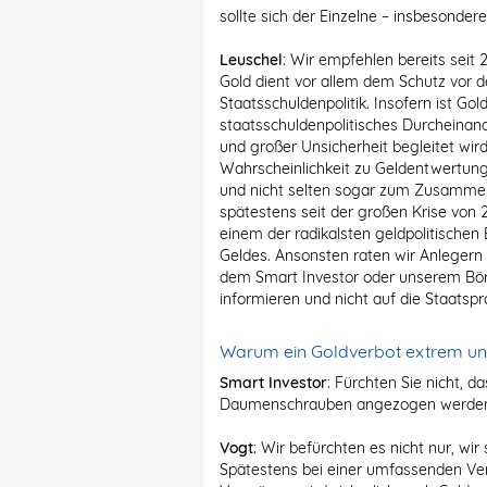
sollte sich der Einzelne – insbesonder
Leuschel
: Wir empfehlen bereits seit 
Gold dient vor allem dem Schutz vor d
Staatsschuldenpolitik. Insofern ist Gol
staatsschuldenpolitisches Durcheinan
und großer Unsicherheit begleitet wir
Wahrscheinlichkeit zu Geldentwertung
und nicht selten sogar zum Zusamme
spätestens seit der großen Krise von 
einem der radikalsten geldpolitischen
Geldes. Ansonsten raten wir Anlegern
dem Smart Investor oder unserem Bö
informieren und nicht auf die Staatsp
Warum ein Goldverbot extrem unw
Smart Investor
: Fürchten Sie nicht, d
Daumenschrauben angezogen werde
Vogt
: Wir befürchten es nicht nur, wi
Spätestens bei einer umfassenden Ve