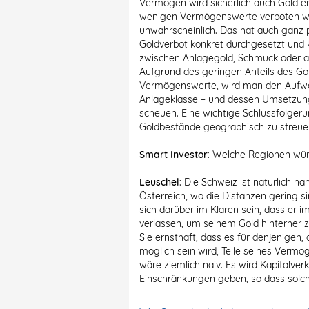
Vermögen wird sicherlich auch Gold er
wenigen Vermögenswerte verboten wir
unwahrscheinlich. Das hat auch ganz p
Goldverbot konkret durchgesetzt und k
zwischen Anlagegold, Schmuck oder a
Aufgrund des geringen Anteils des Go
Vermögenswerte, wird man den Aufwan
Anlageklasse – und dessen Umsetzung
scheuen. Eine wichtige Schlussfolgerun
Goldbestände geographisch zu streue
Smart Investor
: Welche Regionen wü
Leuschel
: Die Schweiz ist natürlich 
Österreich, wo die Distanzen gering si
sich darüber im Klaren sein, dass er im
verlassen, um seinem Gold hinterher 
Sie ernsthaft, dass es für denjenigen, 
möglich sein wird, Teile seines Verm
wäre ziemlich naiv. Es wird Kapitalver
Einschränkungen geben, so dass solche