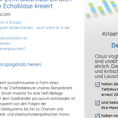
 Echoblase kreiert.
0.2015
uch in Europa
gsten Widerstandes - auch wenn er in die
Krisen
hrscheinlich ist
 können
De
teuergroschen?
Claus Vog
sind unab
tspropaganda herein
ehrlich. D
und kritis
und Leusc
eint ausnahmsweise in Form eines
haben die
ch als Chefredakteure unseres Börsenbriefs
Tiefstkur
t Smart Investor für eine Heft-Beilage
erneut 20
t dem Goldhändler pro aurum entstanden ist.
sind bek
espannt von den Folgen der
ihre Mein
s Geldsystems bis hin zu Chancen und
ld- und staatsschuldenpolitischen Irrsinn
haben rec