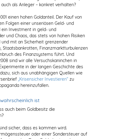
e auch als Anleger – konkret verhalten?
2001 einen hohen Goldanteil. Der Kauf von
en Folgen einer unseriösen Geld- und
d ein Investment in geld- und
der und Chaos, das stets von hohen Risiken
d und mit an Sicherheit grenzender
, Staatsbankrotten, Finanzmarktturbulenzen
nbruch des Finanzsystems führt. Und
2008 sind wir alle Versuchskaninchen in
 Experimente in der langen Geschichte des
 dazu, sich aus unabhängigen Quellen wie
rsenbrief
„Krisensicher Investieren“
zu
ropaganda hereinzufallen.
ahrscheinlich ist
ass auch beim Goldbesitz die
n?
r sind sicher, dass es kommen wird.
rmögenssteuer oder einer Sondersteuer auf