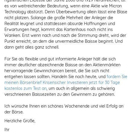
hysterischen Exzesse der Jahre 2000 und 1929 heranreichen, ist
es von weitreichender Bedeutung, wenn eine Aktie wie Micron
Technology abstürzt. Denn Überbewertung allein lässt eine Blase
nicht platzen. Solange die große Mehrheit der Anleger die
Realität leugnet und stattdessen absurde Hoffnungen und
Erwartungen hegt, kommt das Kartenhaus noch nicht ins
Wanken. Erst wenn nach und nach die Stimmung dreht, wird der
Punkt erreicht, an dem die unvermeidliche Baisse beginnt. Und
dann geht alles ganz schnell.
Für Sie als flexible und gut informierte Anleger hält die sich
immer deutlicher abzeichnende Baisse an den Aktienmärkten
hervorragende Gewinnchancen bereit, die Sie sich nicht
entgehen lassen sollten. Handeln Sie noch heute, und
fordern Sie
meinen Börsenbrief Krisensicher Investieren jetzt für 30 Tage
kostenlos zum Test an
, um auch in allgemein als schwierig
verschrieenen Baissezeiten zu den Gewinnern zu gehören.
Ich wünsche Ihnen ein schönes Wochenende und viel Erfolg an
der Börse.
Herzliche Grüße,
Ihr