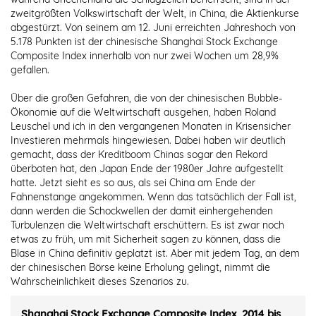
zweitgrößten Volkswirtschaft der Welt, in China, die Aktienkurse
abgestürzt. Von seinem am 12. Juni erreichten Jahreshoch von
5.178 Punkten ist der chinesische Shanghai Stock Exchange
Composite Index innerhalb von nur zwei Wochen um 28,9%
gefallen.
Über die großen Gefahren, die von der chinesischen Bubble-
Ökonomie auf die Weltwirtschaft ausgehen, haben Roland
Leuschel und ich in den vergangenen Monaten in Krisensicher
Investieren mehrmals hingewiesen. Dabei haben wir deutlich
gemacht, dass der Kreditboom Chinas sogar den Rekord
überboten hat, den Japan Ende der 1980er Jahre aufgestellt
hatte. Jetzt sieht es so aus, als sei China am Ende der
Fahnenstange angekommen. Wenn das tatsächlich der Fall ist,
dann werden die Schockwellen der damit einhergehenden
Turbulenzen die Weltwirtschaft erschüttern. Es ist zwar noch
etwas zu früh, um mit Sicherheit sagen zu können, dass die
Blase in China definitiv geplatzt ist. Aber mit jedem Tag, an dem
der chinesischen Börse keine Erholung gelingt, nimmt die
Wahrscheinlichkeit dieses Szenarios zu.
Shanghai Stock Exchange Composite Index, 2014 bis