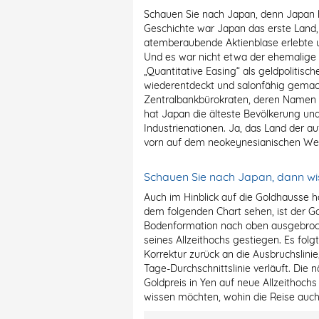
Schauen Sie nach Japan, denn Japan h
Geschichte war Japan das erste Land,
atemberaubende Aktienblase erlebte u
Und es war nicht etwa der ehemalige 
„Quantitative Easing“ als geldpolitisc
wiederentdeckt und salonfähig gemach
Zentralbankbürokraten, deren Namen 
hat Japan die älteste Bevölkerung und
Industrienationen. Ja, das Land der 
vorn auf dem neokeynesianischen Weg
Schauen Sie nach Japan, dann wis
Auch im Hinblick auf die Goldhausse h
dem folgenden Chart sehen, ist der Go
Bodenformation nach oben ausgebroch
seines Allzeithochs gestiegen. Es fol
Korrektur zurück an die Ausbruchslini
Tage-Durchschnittslinie verläuft. Di
Goldpreis in Yen auf neue Allzeithoch
wissen möchten, wohin die Reise auch