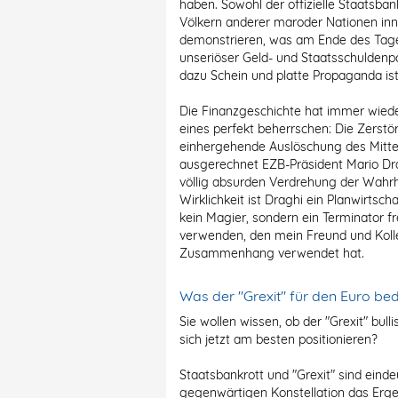
haben. Sowohl der offizielle Staatsban
Völkern anderer maroder Nationen in
demonstrieren, was am Ende des Tages
unseriöser Geld- und Staatsschuldenp
dazu Schein und platte Propaganda ist
Die Finanzgeschichte hat immer wiede
eines perfekt beherrschen: Die Zerst
einhergehende Auslöschung des Mitte
ausgerechnet EZB-Präsident Mario Dra
völlig absurden Verdrehung der Wahrhe
Wirklichkeit ist Draghi ein Planwirtscha
kein Magier, sondern ein Terminator fr
verwenden, den mein Freund und Koll
Zusammenhang verwendet hat.
Was der "Grexit" für den Euro be
Sie wollen wissen, ob der "Grexit" bull
sich jetzt am besten positionieren?
Staatsbankrott und "Grexit" sind eindeu
gegenwärtigen Konstellation das Erge