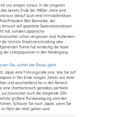
at uns einiges voraus. In der jüngeren
 das bereits Ende der 1980er Jahre eine
nd kurz darauf auch eine Immobilienblase.
Fed-Präsident Ben Bernanke, der
he Antwort auf geplatzte Spekulationsblasen
t hat, sondern japanische
inzwischen schon vergessen sind. Außerdem
 die höchste Staatsverschuldung aller
aufgehenden Sonne hat eindeutig die Nase
 der Linkspopulisten in den Niedergang.
sen Sie, wohin die Reise geht
at Japan eine Führungsrolle inne. Wie Sie auf
ldpreis in Yen Ende vorigen Jahres aus einer
en und anschließend bis in den Bereich
gte eine charttechnisch geradezu perfekte
e, wo inzwischen auch die steigende 200-
e nächste größere Kursbewegung wird den
s führen. Schauen Sie nach Japan, wenn Sie
 im Rest der Welt gehen wird.