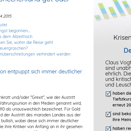
4.2015
utet
ngst begonnen...
Krisen
ts dem Allzeithoch
en Sie, wohin die Reise geht
teuergroschen?
De
enüberschreitungen verhindert werden
Claus Vog
sind unab
n entpuppt sich immer deutlicher
ehrlich. D
und kritis
und Leusc
haben die
krott und/oder "Grexit", wie der Austritt
Tiefstkur
Währungsunion in den Medien genannt wird,
erneut 20
10 als unausweichlich bezeichnet. Für Gold
sind bek
nd der Austritt des maroden Landes aus der
ihre Mein
llish, wobei diese sich immer deutlicher
e ihre Kritiker von Anfang an in ihr gesehen
haben rec