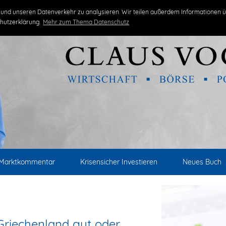
und unseren Datenverkehr zu analysieren. Wir teilen außerdem Informationen ü
hutzerklärung.
Mehr zum Thema Datenschutz
Marktkommentar
Krisensicher Investieren
Neues Buch
 Griechenland gut oder