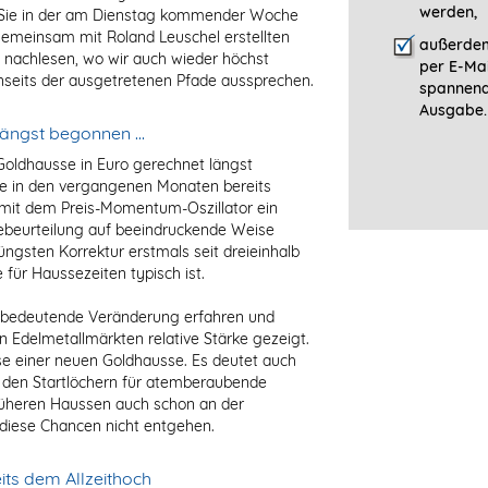
werden,
Sie in der am Dienstag kommender Woche
meinsam mit Roland Leuschel erstellten
außerdem
nachlesen, wo wir auch wieder höchst
per E-Mai
nseits der ausgetretenen Pfade aussprechen.
spannen
Ausgabe.
 längst begonnen …
 Goldhausse in Euro gerechnet längst
lle in den vergangenen Monaten bereits
t mit dem Preis-Momentum-Oszillator ein
gebeurteilung auf beeindruckende Weise
üngsten Korrektur erstmals seit dreieinhalb
 für Haussezeiten typisch ist.
 bedeutende Veränderung erfahren und
 Edelmetallmärkten relative Stärke gezeigt.
se einer neuen Goldhausse. Es deutet auch
in den Startlöchern für atemberaubende
früheren Haussen auch schon an der
diese Chancen nicht entgehen.
eits dem Allzeithoch