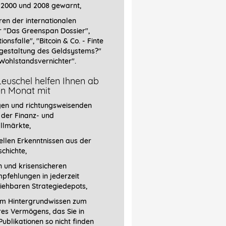
 2000 und 2008 gewarnt,
ren der internationalen
r
"Das Greenspan Dossier",
tionsfalle", "Bitcoin & Co. - Finte
gestaltung des Geldsystems?"
Wohlstandsvernichter".
euschel helfen Ihnen ab
en Monat mit
gen und richtungsweisenden
 der Finanz- und
llmärkte,
llen Erkenntnissen aus der
chichte,
 und krisensicheren
pfehlungen in jederzeit
iehbaren Strategiedepots,
em Hintergrundwissen zum
res Vermögens, das Sie in
ublikationen so nicht finden