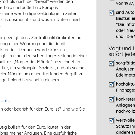
krott als auch der "Grexit" werden den
von 1987,
nerhalb und außerhalb Europas
sind Auto
 eine werthaltige Geldanlage in Zeiten
Bestselle
olitik ausmacht – und was im Unterschied
"
Die Infla
.
oder Neu
und "Die 
r gezeigt, dass Zentralbankbürokraten nur
örung einer Währung und die damit
Vogt und L
lstandes. Dennoch wurde kürzlich
sofort jed
ghi in einer deutschen Tageszeitung in einer
it als „Magier der Märkte“ bezeichnet. In
sorgfälti
ftler, ein verkappter Sozialist, und als solcher
Analysen
eier Märkte, um einen treffenden Begriff zu
Edelmeta
ege Roland Leuschel in diesem
hochaktue
Finanzges
konkreten
deutet
Anlageem
ish oder bearish für den Euro ist? Und wie Sie
nachvollz
wertvoll
Schutz Ih
tig bullish für den Euro, lautet in der
anderen P
bnis meiner Analysen. Eine ausführliche