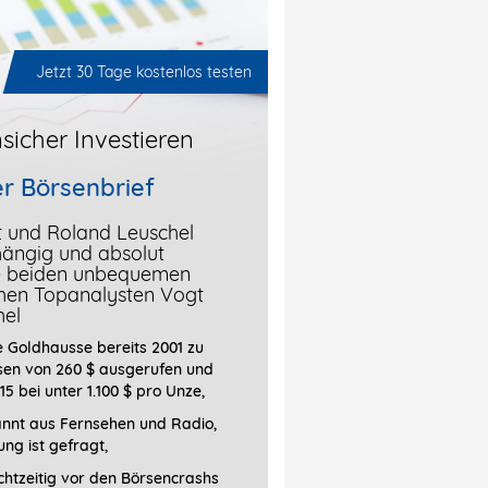
Jetzt 30 Tage kostenlos testen
sicher Investieren
r Börsenbrief
t und Roland Leuschel
hängig und absolut
ie beiden unbequemen
chen Topanalysten Vogt
hel
 Goldhausse bereits 2001 zu
sen von 260 $ ausgerufen und
15 bei unter 1.100 $ pro Unze,
annt aus Fernsehen und Radio,
ung ist gefragt
,
htzeitig vor den Börsencrashs