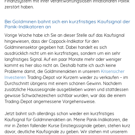
Finanzsystem mit ihrer verantwortungslosen inflationären Politik
zerstört haben.
Bei Goldminen bahnt sich ein kurzfristiges Kaufsignal der
Panik-Indikatoren an
Vorige Woche habe ich Sie an dieser Stelle auf das Kaufsignal
hingewiesen, dass der Coppock-Indikator für den
Goldminensektor gegeben hat. Dabei handelt es sich
ausdrücklich nicht um ein kurzfristiges, sondern um ein sehr
langfristiges Signal. Auf ein paar Monate mehr oder weniger
kommt es hier also nicht an. Deshalb hatte ich auch keine
Probleme damit, die Goldminenaktien in unserem
Krisensicher
Investieren
Trading-Depot vor Kurzem wieder zu verkaufen – im
Durchschnitt übrigens mit einem schönen Gewinn. Nachdem
zusätzliche Haussesignale ausgeblieben waren und stattdessen
gewisse Schwächezeichen sichtbar wurden, war das die einem
Trading-Depot angemessene Vorgehensweise.
Jetzt bahnt sich allerdings schon wieder ein kurzfristiges
Kaufsignal für Goldminenaktien an. Meine Panik-Indikatoren, die
mir in Zeiten fallender Kurse Einstiegssignale geben, stehen kurz
davor, deutliche Kaufsignale zu geben. Wir stehen mit unserem