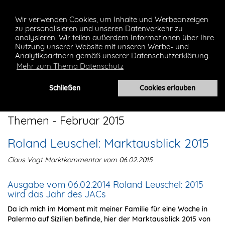
Wir verwenden Cookies, um Inhalte und Werbeanzeigen
zu personalisieren und unseren Datenverkehr zu
analysieren. Wir teilen außerdem Informationen über Ihre
Nutzung unserer Website mit unseren Werbe- und
Analytikpartnern gemäß unserer Datenschutzerklärung.
Mehr zum Thema Datenschutz
Toggl
Schließen
Cookies erlauben
navig
Themen - Februar 2015
Roland Leuschel: Marktausblick 2015
Claus Vogt Marktkommentar vom 06.02.2015
Ausgabe vom 06.02.2014 Roland Leuschel: 2015
wird das Jahr des JACs
Da ich mich im Moment mit meiner Familie für eine Woche in
Palermo auf Sizilien befinde, hier der Marktausblick 2015 von