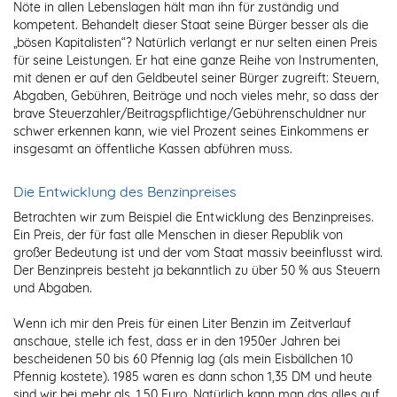
Nöte in allen Lebenslagen hält man ihn für zuständig und
kompetent. Behandelt dieser Staat seine Bürger besser als die
„bösen Kapitalisten“? Natürlich verlangt er nur selten einen Preis
für seine Leistungen. Er hat eine ganze Reihe von Instrumenten,
mit denen er auf den Geldbeutel seiner Bürger zugreift: Steuern,
Abgaben, Gebühren, Beiträge und noch vieles mehr, so dass der
brave Steuerzahler/Beitragspflichtige/Gebührenschuldner nur
schwer erkennen kann, wie viel Prozent seines Einkommens er
insgesamt an öffentliche Kassen abführen muss.
Die Entwicklung des Benzinpreises
Betrachten wir zum Beispiel die Entwicklung des Benzinpreises.
Ein Preis, der für fast alle Menschen in dieser Republik von
großer Bedeutung ist und der vom Staat massiv beeinflusst wird.
Der Benzinpreis besteht ja bekanntlich zu über 50 % aus Steuern
und Abgaben.
Wenn ich mir den Preis für einen Liter Benzin im Zeitverlauf
anschaue, stelle ich fest, dass er in den 1950er Jahren bei
bescheidenen 50 bis 60 Pfennig lag (als mein Eisbällchen 10
Pfennig kostete). 1985 waren es dann schon 1,35 DM und heute
sind wir bei mehr als. 1,50 Euro. Natürlich kann man das alles auf