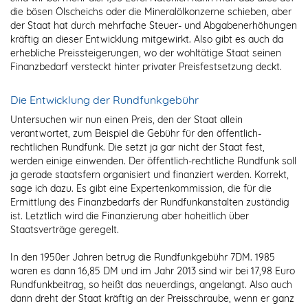
die bösen Ölscheichs oder die Mineralölkonzerne schieben, aber
der Staat hat durch mehrfache Steuer- und Abgabenerhöhungen
kräftig an dieser Entwicklung mitgewirkt. Also gibt es auch da
erhebliche Preissteigerungen, wo der wohltätige Staat seinen
Finanzbedarf versteckt hinter privater Preisfestsetzung deckt.
Die Entwicklung der Rundfunkgebühr
Untersuchen wir nun einen Preis, den der Staat allein
verantwortet, zum Beispiel die Gebühr für den öffentlich-
rechtlichen Rundfunk. Die setzt ja gar nicht der Staat fest,
werden einige einwenden. Der öffentlich-rechtliche Rundfunk soll
ja gerade staatsfern organisiert und finanziert werden. Korrekt,
sage ich dazu. Es gibt eine Expertenkommission, die für die
Ermittlung des Finanzbedarfs der Rundfunkanstalten zuständig
ist. Letztlich wird die Finanzierung aber hoheitlich über
Staatsverträge geregelt.
In den 1950er Jahren betrug die Rundfunkgebühr 7DM. 1985
waren es dann 16,85 DM und im Jahr 2013 sind wir bei 17,98 Euro
Rundfunkbeitrag, so heißt das neuerdings, angelangt. Also auch
dann dreht der Staat kräftig an der Preisschraube, wenn er ganz