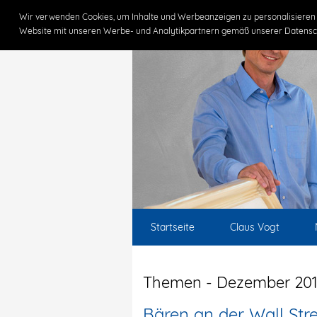
Wir verwenden Cookies, um Inhalte und Werbeanzeigen zu personalisieren 
Website mit unseren Werbe- und Analytikpartnern gemäß unserer Datensc
Startseite
Claus Vogt
Themen - Dezember 201
Bären an der Wall Str