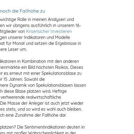
noch die Fallhöhe zu
 wichtige Rolle in meinen Analysen und
n wir übrigens ausführlich in unserem 16-
Mitglieder von
Krisensicher Investieren
ngen unserer Indikatoren und Modelle
at für Monat und setzen die Ergebnisse in
ere Leser um.
ikatoren in Kombination mit den anderen
ienmärkte ein Bild höchsten Risikos. Dieses
wir es erneut mit einer Spekulationsblase zu
ur 15 Jahren. Sowohl die
nnere Dynamik von Spekulationsblasen lassen
h diese Blase platzen wird. Heftige
verheerende realwirtschaftliche
Die Masse der Anleger ist auch jetzt wieder
 es stets, und so wird es wohl auch bleiben.
lich eine Zunahme der Fallhöhe dar.
platzen? Die Sentimentindikatoren deuten in
uns mit großer Wahrscheinlichkeit in der