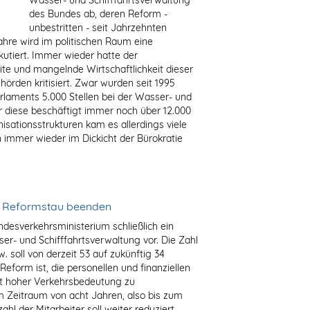
Wasser- und Schifffahrtsverwaltung
des Bundes ab, deren Reform -
unbestritten - seit Jahrzehnten
 Jahre wird im politischen Raum eine
utiert. Immer wieder hatte der
e und mangelnde Wirtschaftlichkeit dieser
hörden kritisiert. Zwar wurden seit 1995
laments 5.000 Stellen bei der Wasser- und
r diese beschäftigt immer noch über 12.000
isationsstrukturen kam es allerdings viele
n immer wieder im Dickicht der Bürokratie
en Reformstau beenden
desverkehrsministerium schließlich ein
er- und Schifffahrtsverwaltung vor. Die Zahl
 soll von derzeit 53 auf zukünftig 34
eform ist, die personellen und finanziellen
t hoher Verkehrsbedeutung zu
em Zeitraum von acht Jahren, also bis zum
l der Mitarbeiter soll weiter reduziert