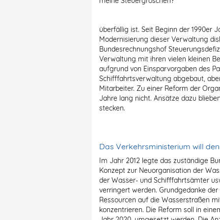
meine Steuergroschen?
überfällig ist. Seit Beginn der 1990er
Modernisierung dieser Verwaltung disk
Bundesrechnungshof Steuerungsdefizit
Verwaltung mit ihren vielen kleinen Be
aufgrund von Einsparvorgaben des Par
Schifffahrtsverwaltung abgebaut, abe
Mitarbeiter. Zu einer Reform der Organ
Jahre lang nicht. Ansätze dazu bliebe
stecken.
Das Verkehrsministerium will d
Im Jahr 2012 legte das zuständige Bun
Konzept zur Neuorganisation der Wass
der Wasser- und Schifffahrtsämter usw.
verringert werden. Grundgedanke der R
Ressourcen auf die Wasserstraßen mi
konzentrieren. Die Reform soll in ein
Jahr 2020, umgesetzt werden. Die Anzah