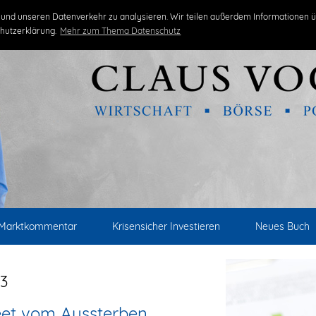
und unseren Datenverkehr zu analysieren. Wir teilen außerdem Informationen ü
hutzerklärung.
Mehr zum Thema Datenschutz
Marktkommentar
Krisensicher Investieren
Neues Buch
3
eet vom Aussterben