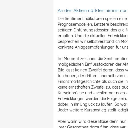
An den Aktienmärkten nimmt nur 
Die Sentimentindikatoren spielen eine
Prognosemodellen. Letztere beschreibe
seitigen Einführungsdossier, das alle 
erhalten. Und die aktuellen Entwicklu
besprechen wir selbstverständlich Mon
konkrete Anlageempfehlungen für uns
Im Moment zeichnen die Sentimentind
maßgeblichen Einflussfaktoren der Akt
Bild lässt keinen Zweifel daran, dass 
tun haben, der dritten innerhalb von n
Finanzmarktgeschichte als auch die i
keine ernsthaften Zweifel zu, dass auc
Kurseinbrüche und - schlimmer noch - 
Entwicklungen werden die Folge sein. 
dabei, in ihr Unglück zu laufen. So war
Jeder weitere Kursanstieg stellt ledig
Aber wann wird diese Blase denn nun 
ihrer Gesamtheit darauf hin, dass wir 