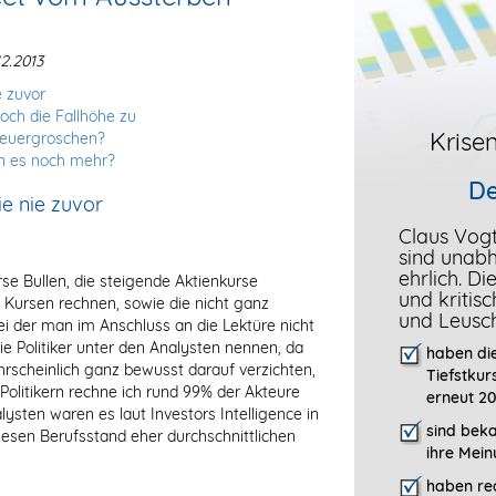
2.2013
e zuvor
ch die Fallhöhe zu
Krisen
teuergroschen?
n es noch mehr?
De
e nie zuvor
Claus Vog
sind unab
ehrlich. D
se Bullen, die steigende Aktienkurse
und kritis
n Kursen rechnen, sowie die nicht ganz
und Leusc
i der man im Anschluss an die Lektüre nicht
ie Politiker unter den Analysten nennen, da
haben die
ahrscheinlich ganz bewusst darauf verzichten,
Tiefstkur
Politikern rechne ich rund 99% der Akteure
erneut 20
lysten waren es laut Investors Intelligence in
sind bek
esen Berufsstand eher durchschnittlichen
ihre Mein
haben rec