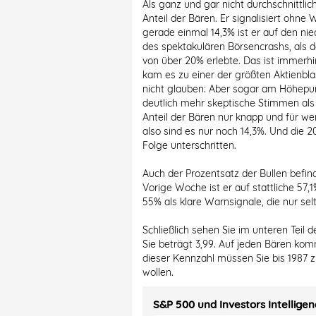
Als ganz und gar nicht durchschnittlic
Anteil der Bären. Er signalisiert ohne
gerade einmal 14,3% ist er auf den nie
des spektakulären Börsencrashs, als d
von über 20% erlebte. Das ist immerh
kam es zu einer der größten Aktienbla
nicht glauben: Aber sogar am Höhepu
deutlich mehr skeptische Stimmen als
Anteil der Bären nur knapp und für w
also sind es nur noch 14,3%. Und die 
Folge unterschritten.
Auch der Prozentsatz der Bullen befin
Vorige Woche ist er auf stattliche 57,
55% als klare Warnsignale, die nur sel
Schließlich sehen Sie im unteren Teil d
Sie beträgt 3,99. Auf jeden Bären kom
dieser Kennzahl müssen Sie bis 1987 
wollen.
S&P 500 und Investors Intelligen