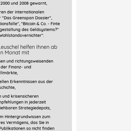
 2000 und 2008 gewarnt,
ren der internationalen
r
"Das Greenspan Dossier",
tionsfalle", "Bitcoin & Co. - Finte
gestaltung des Geldsystems?"
Wohlstandsvernichter".
euschel helfen Ihnen ab
en Monat mit
gen und richtungsweisenden
 der Finanz- und
llmärkte,
llen Erkenntnissen aus der
chichte,
 und krisensicheren
pfehlungen in jederzeit
iehbaren Strategiedepots,
em Hintergrundwissen zum
res Vermögens, das Sie in
ublikationen so nicht finden