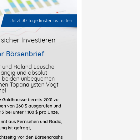
Jetzt 30 Tage kostenlos testen
sicher Investieren
r Börsenbrief
t und Roland Leuschel
hängig und absolut
ie beiden unbequemen
chen Topanalysten Vogt
hel
 Goldhausse bereits 2001 zu
sen von 260 $ ausgerufen und
15 bei unter 1.100 $ pro Unze,
annt aus Fernsehen und Radio,
ung ist gefragt
,
htzeitig vor den Börsencrashs